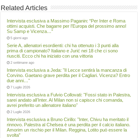
Related Articles
Intervista esclusiva a Massimo Paganin: “Per Inter e Roma
ottimi acquisti. Che bagarre per l’Europa del prossimo anno!
Su Samp e Vicenza…”
5 giorni ago
Serie A, allenatori esordienti: chi ha ottenuto i 3 punti alla
prima di campionato? Italiano e Jurić nei 18 che ci sono
riusciti. Ecco chi ha iniziato con una vittoria
2 settimane ago
Intervista esclusiva a Jeda: "Il Lecce sentirà la mancanza di
Corvino. Gaetano grave perdita per il Cagliari. Vicenza? Entro
due anni…"
7 Luglio 2026
Intervista esclusiva a Fulvio Collovati: "Fossi stato in Palestra,
sarei andato all'Inter. Al Milan non si capisce chi comanda,
avrei preferito un allenatore italiano"
2 Luglio 2026
Intervista esclusiva a Bruno Cirillo: "Inter, Chivu ha meritato il
rinnovo. Palestra al Chelsea è una perdita per il calcio italiano.
Amorim un rischio per il Milan. Reggina, Lotito può essere la
svolta”