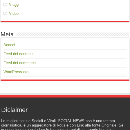
Viaggi
Video
Meta
Accedi
Feed dei contenuti
Feed dei commenti
WordPress.org
Diclaimer
Le migliori notizie Sociali e Virali. SOCIAL NEWS non è una testata
giornalistica, è un aggregatore di Notizie con Link alla fonte Originale. Se
vuoi escludere o includere le tue notizie contattaci tramite la pagina