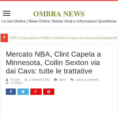
OMBRA NEWS
La mia Ombra | News Online, Notizie Virali e Informazioni Quotidiane
IXPE: l'osservatorio d NASA e ASI trova le tracce di una teoria formulata 90 
Mercato NBA, Clint Capela a
Minnesota, Collin Sexton via
dai Cavs: tutte le trattative
Il Conte
1 Gennaio 1970
Sport
Leave a comment
13 Views