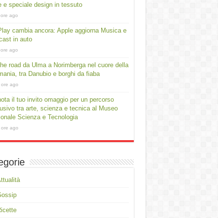
e e speciale design in tessuto
 ore ago
lay cambia ancora: Apple aggiorna Musica e
ast in auto
 ore ago
he road da Ulma a Norimberga nel cuore della
ania, tra Danubio e borghi da fiaba
 ore ago
ota il tuo invito omaggio per un percorso
usivo tra arte, scienza e tecnica al Museo
onale Scienza e Tecnologia
 ore ago
egorie
ttualità
Gossip
icette