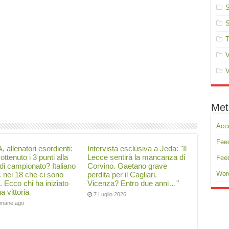
S
S
T
V
V
Met
Acc
Feed
, allenatori esordienti:
Intervista esclusiva a Jeda: "Il
ottenuto i 3 punti alla
Lecce sentirà la mancanza di
Fee
di campionato? Italiano
Corvino. Gaetano grave
Wor
ć nei 18 che ci sono
perdita per il Cagliari.
i. Ecco chi ha iniziato
Vicenza? Entro due anni…"
a vittoria
7 Luglio 2026
timane ago