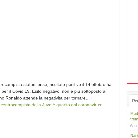
ocampista statunitense, risultato positivo il 14 ottobre ha
per il Covid 19. Esito negativo, non è più sottoposto al
ano Ronaldo attende la negatività per tornare…
Re
 centrocampista della Juve è guarito dal coronavirus:
Medi
trem
11
Narw