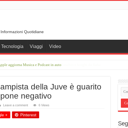
 Informazioni Quotidiane
Tecnologia
Viaggi
Video
pple aggiorna Musica e Podcast in auto
rimberga nel cuore della Germania, tra Danubio e borghi da fiaba
ampista della Juve è guarito
mpone negativo
Leave a comment
6 Views
le +
Pinterest
Seg