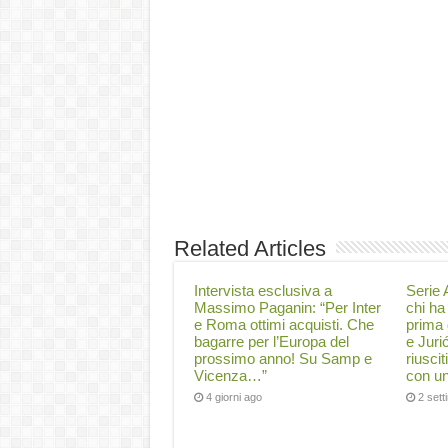
Related Articles
Intervista esclusiva a
Serie A
Massimo Paganin: “Per Inter
chi ha 
e Roma ottimi acquisti. Che
prima 
bagarre per l’Europa del
e Juri
prossimo anno! Su Samp e
riuscit
Vicenza…”
con un
4 giorni ago
2 set