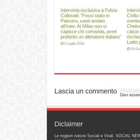
Intervista esclusiva a Fulvio
Interv
Collovati: "Fossi stato in
Cirillo
Palestra, sarei andato
merita
all'Inter. Al Milan non si
Chelse
capisce chi comanda, avrei
calcio
preferito un allenatore italiano"
rischi
Lotito
2 Luglio 2026
25 Gi
Lascia un commento
Devi esse
Diclaimer
Le migliori notizie Sociali e Virali. SOCIAL N