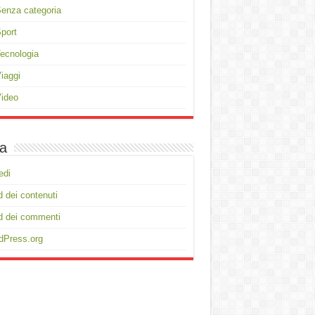
enza categoria
port
ecnologia
iaggi
ideo
a
edi
 dei contenuti
d dei commenti
dPress.org