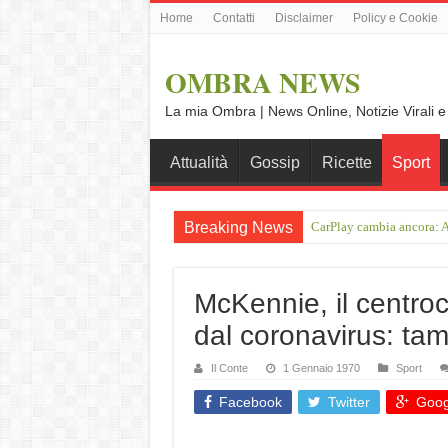
Home
Contatti
Disclaimer
Policy e Cookie
OMBRA NEWS
La mia Ombra | News Online, Notizie Virali e
Attualità
Gossip
Ricette
Sport
Breaking News
CarPlay cambia ancora: A
On the road da Ulma a No
McKennie, il centroc
dal coronavirus: ta
Il Conte
1 Gennaio 1970
Sport
Facebook
Twitter
Goog