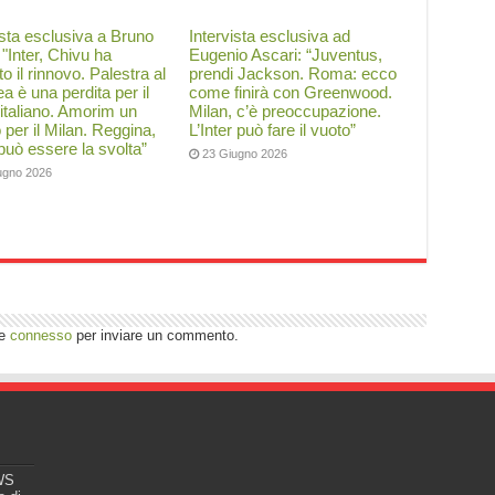
ista esclusiva a Bruno
Intervista esclusiva ad
: "Inter, Chivu ha
Eugenio Ascari: “Juventus,
to il rinnovo. Palestra al
prendi Jackson. Roma: ecco
a è una perdita per il
come finirà con Greenwood.
 italiano. Amorim un
Milan, c’è preoccupazione.
o per il Milan. Reggina,
L’Inter può fare il vuoto”
 può essere la svolta”
23 Giugno 2026
ugno 2026
re
connesso
per inviare un commento.
EWS