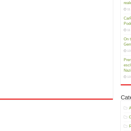
real
11
CarP
Podc
11
On t
Germ
13
Pren
escl
Nazi
13
Cat
A
R