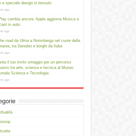
e e speciale design in tessuto
ore ago
lay cambia ancora: Apple aggiorna Musica e
ast in auto
ore ago
he road da Ulma a Norimberga nel cuore della
ania, tra Danubio e borghi da fiaba
ore ago
ota il tuo invito omaggio per un percorso
usivo tra arte, scienza e tecnica al Museo
onale Scienza e Tecnologia
ore ago
egorie
ttualità
Gossip
icette