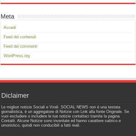
Meta
Accedi
Feed dei contenuti
Feed dei commenti
WordPress.org
Diclaimer
Le migliori notizie Sociali e Virali. SOCIAL NEWS non è una testata
giornalistica, è un aggregatore di Notizie con Link alla fonte Originale. Se
vuoi escludere o includere le tue notizie contattaci tramite la pagina
Contatti. Alcune Notizie sono inventate ed hanno carattere satirico e
umoristico, quindi non conducibili a fatti reali.