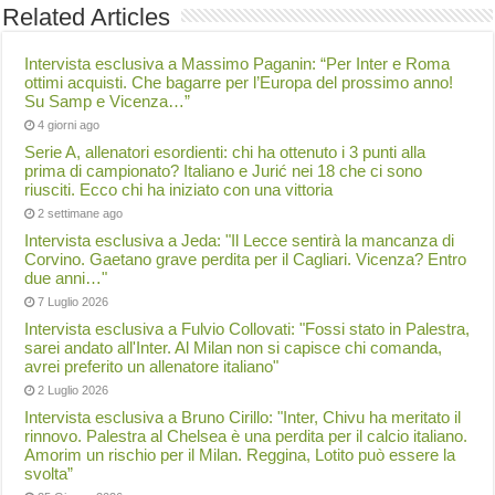
Related Articles
Intervista esclusiva a Massimo Paganin: “Per Inter e Roma
ottimi acquisti. Che bagarre per l’Europa del prossimo anno!
Su Samp e Vicenza…”
4 giorni ago
Serie A, allenatori esordienti: chi ha ottenuto i 3 punti alla
prima di campionato? Italiano e Jurić nei 18 che ci sono
riusciti. Ecco chi ha iniziato con una vittoria
2 settimane ago
Intervista esclusiva a Jeda: "Il Lecce sentirà la mancanza di
Corvino. Gaetano grave perdita per il Cagliari. Vicenza? Entro
due anni…"
7 Luglio 2026
Intervista esclusiva a Fulvio Collovati: "Fossi stato in Palestra,
sarei andato all'Inter. Al Milan non si capisce chi comanda,
avrei preferito un allenatore italiano"
2 Luglio 2026
Intervista esclusiva a Bruno Cirillo: "Inter, Chivu ha meritato il
rinnovo. Palestra al Chelsea è una perdita per il calcio italiano.
Amorim un rischio per il Milan. Reggina, Lotito può essere la
svolta”