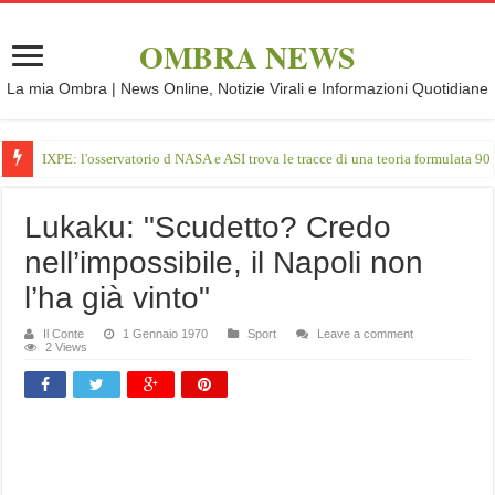
OMBRA NEWS
La mia Ombra | News Online, Notizie Virali e Informazioni Quotidiane
IXPE: l'osservatorio d NASA e ASI trova le tracce di una teoria formulata 90 
Lukaku: "Scudetto? Credo
nell’impossibile, il Napoli non
l’ha già vinto"
Il Conte
1 Gennaio 1970
Sport
Leave a comment
2 Views