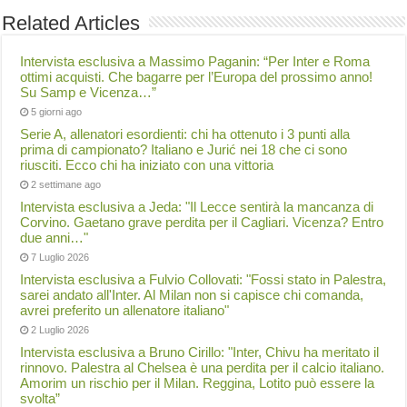
Related Articles
Intervista esclusiva a Massimo Paganin: “Per Inter e Roma
ottimi acquisti. Che bagarre per l’Europa del prossimo anno!
Su Samp e Vicenza…”
5 giorni ago
Serie A, allenatori esordienti: chi ha ottenuto i 3 punti alla
prima di campionato? Italiano e Jurić nei 18 che ci sono
riusciti. Ecco chi ha iniziato con una vittoria
2 settimane ago
Intervista esclusiva a Jeda: "Il Lecce sentirà la mancanza di
Corvino. Gaetano grave perdita per il Cagliari. Vicenza? Entro
due anni…"
7 Luglio 2026
Intervista esclusiva a Fulvio Collovati: "Fossi stato in Palestra,
sarei andato all'Inter. Al Milan non si capisce chi comanda,
avrei preferito un allenatore italiano"
2 Luglio 2026
Intervista esclusiva a Bruno Cirillo: "Inter, Chivu ha meritato il
rinnovo. Palestra al Chelsea è una perdita per il calcio italiano.
Amorim un rischio per il Milan. Reggina, Lotito può essere la
svolta”