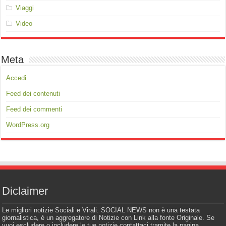
Viaggi
Video
Meta
Accedi
Feed dei contenuti
Feed dei commenti
WordPress.org
Diclaimer
Le migliori notizie Sociali e Virali. SOCIAL NEWS non è una testata
giornalistica, è un aggregatore di Notizie con Link alla fonte Originale. Se
vuoi escludere o includere le tue notizie contattaci tramite la pagina