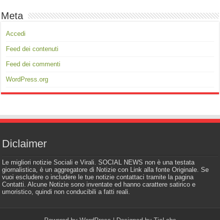
Meta
Accedi
Feed dei contenuti
Feed dei commenti
WordPress.org
Diclaimer
Le migliori notizie Sociali e Virali. SOCIAL NEWS non è una testata
giornalistica, è un aggregatore di Notizie con Link alla fonte Originale. Se
vuoi escludere o includere le tue notizie contattaci tramite la pagina
Contatti. Alcune Notizie sono inventate ed hanno carattere satirico e
umoristico, quindi non conducibili a fatti reali.