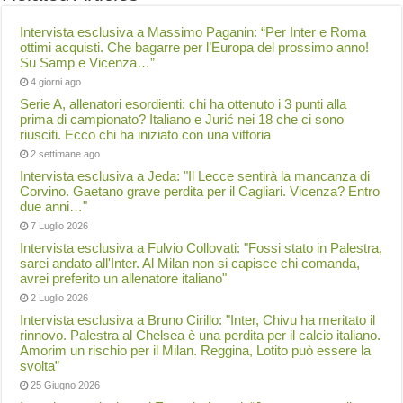
Intervista esclusiva a Massimo Paganin: “Per Inter e Roma
ottimi acquisti. Che bagarre per l’Europa del prossimo anno!
Su Samp e Vicenza…”
4 giorni ago
Serie A, allenatori esordienti: chi ha ottenuto i 3 punti alla
prima di campionato? Italiano e Jurić nei 18 che ci sono
riusciti. Ecco chi ha iniziato con una vittoria
2 settimane ago
Intervista esclusiva a Jeda: "Il Lecce sentirà la mancanza di
Corvino. Gaetano grave perdita per il Cagliari. Vicenza? Entro
due anni…"
7 Luglio 2026
Intervista esclusiva a Fulvio Collovati: "Fossi stato in Palestra,
sarei andato all'Inter. Al Milan non si capisce chi comanda,
avrei preferito un allenatore italiano"
2 Luglio 2026
Intervista esclusiva a Bruno Cirillo: "Inter, Chivu ha meritato il
rinnovo. Palestra al Chelsea è una perdita per il calcio italiano.
Amorim un rischio per il Milan. Reggina, Lotito può essere la
svolta”
25 Giugno 2026