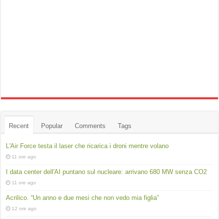
Recent
Popular
Comments
Tags
L'Air Force testa il laser che ricarica i droni mentre volano
11 ore ago
I data center dell'AI puntano sul nucleare: arrivano 680 MW senza CO2
11 ore ago
Acrilico. “Un anno e due mesi che non vedo mia figlia”
12 ore ago