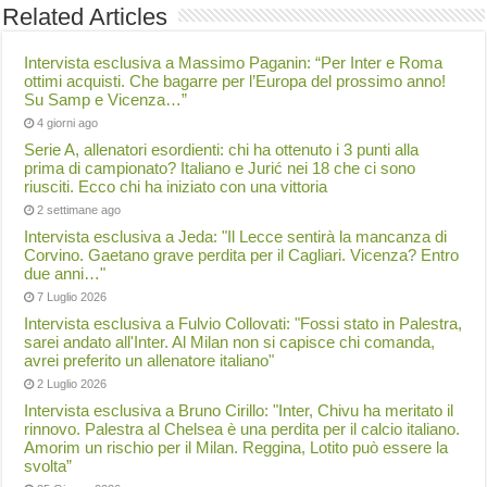
Related Articles
Intervista esclusiva a Massimo Paganin: “Per Inter e Roma
ottimi acquisti. Che bagarre per l’Europa del prossimo anno!
Su Samp e Vicenza…”
4 giorni ago
Serie A, allenatori esordienti: chi ha ottenuto i 3 punti alla
prima di campionato? Italiano e Jurić nei 18 che ci sono
riusciti. Ecco chi ha iniziato con una vittoria
2 settimane ago
Intervista esclusiva a Jeda: "Il Lecce sentirà la mancanza di
Corvino. Gaetano grave perdita per il Cagliari. Vicenza? Entro
due anni…"
7 Luglio 2026
Intervista esclusiva a Fulvio Collovati: "Fossi stato in Palestra,
sarei andato all'Inter. Al Milan non si capisce chi comanda,
avrei preferito un allenatore italiano"
2 Luglio 2026
Intervista esclusiva a Bruno Cirillo: "Inter, Chivu ha meritato il
rinnovo. Palestra al Chelsea è una perdita per il calcio italiano.
Amorim un rischio per il Milan. Reggina, Lotito può essere la
svolta”