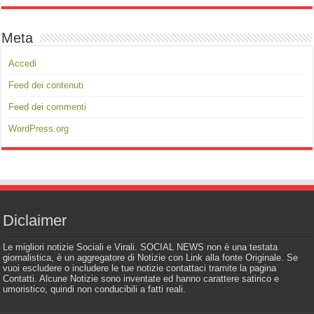
Meta
Accedi
Feed dei contenuti
Feed dei commenti
WordPress.org
Diclaimer
Le migliori notizie Sociali e Virali. SOCIAL NEWS non è una testata
giornalistica, è un aggregatore di Notizie con Link alla fonte Originale. Se
vuoi escludere o includere le tue notizie contattaci tramite la pagina
Contatti. Alcune Notizie sono inventate ed hanno carattere satirico e
umoristico, quindi non conducibili a fatti reali.