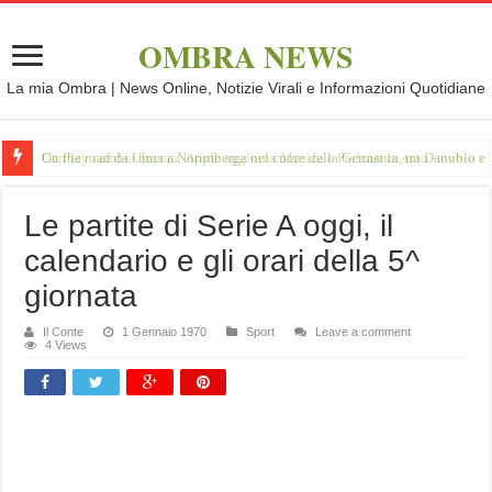
OMBRA NEWS
La mia Ombra | News Online, Notizie Virali e Informazioni Quotidiane
On the road da Ulma a Norimberga nel cuore della Germania, tra Danubio e 
Le partite di Serie A oggi, il
calendario e gli orari della 5^
giornata
Il Conte
1 Gennaio 1970
Sport
Leave a comment
4 Views