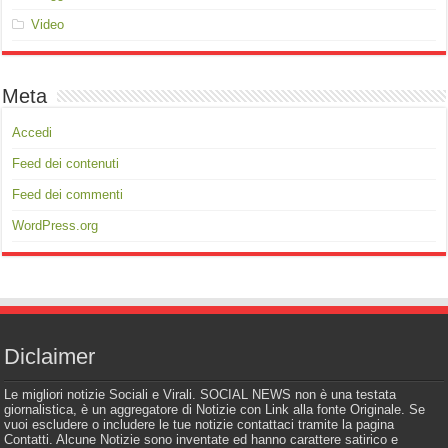
Video
Meta
Accedi
Feed dei contenuti
Feed dei commenti
WordPress.org
Diclaimer
Le migliori notizie Sociali e Virali. SOCIAL NEWS non è una testata
giornalistica, è un aggregatore di Notizie con Link alla fonte Originale. Se
vuoi escludere o includere le tue notizie contattaci tramite la pagina
Contatti. Alcune Notizie sono inventate ed hanno carattere satirico e