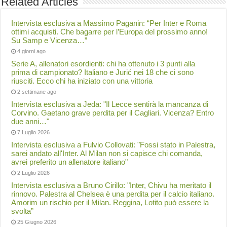
Related Articles
Intervista esclusiva a Massimo Paganin: “Per Inter e Roma
ottimi acquisti. Che bagarre per l’Europa del prossimo anno!
Su Samp e Vicenza…”
4 giorni ago
Serie A, allenatori esordienti: chi ha ottenuto i 3 punti alla
prima di campionato? Italiano e Jurić nei 18 che ci sono
riusciti. Ecco chi ha iniziato con una vittoria
2 settimane ago
Intervista esclusiva a Jeda: "Il Lecce sentirà la mancanza di
Corvino. Gaetano grave perdita per il Cagliari. Vicenza? Entro
due anni…"
7 Luglio 2026
Intervista esclusiva a Fulvio Collovati: "Fossi stato in Palestra,
sarei andato all'Inter. Al Milan non si capisce chi comanda,
avrei preferito un allenatore italiano"
2 Luglio 2026
Intervista esclusiva a Bruno Cirillo: "Inter, Chivu ha meritato il
rinnovo. Palestra al Chelsea è una perdita per il calcio italiano.
Amorim un rischio per il Milan. Reggina, Lotito può essere la
svolta”
25 Giugno 2026