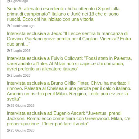
4 giorni ago
Serie A, allenatori esordienti: chi ha ottenuto i 3 punti alla
prima di campionato? Italiano e Jurić nei 18 che ci sono
riusciti. Ecco chi ha iniziato con una vittoria
2 settimane ago
Intervista esclusiva a Jeda: "Il Lecce sentirà la mancanza di
Corvino. Gaetano grave perdita per il Cagliari. Vicenza? Entro
due anni…"
7 Luglio 2026
Intervista esclusiva a Fulvio Collovati: "Fossi stato in Palestra,
sarei andato all'Inter. Al Milan non si capisce chi comanda,
avrei preferito un allenatore italiano"
2 Luglio 2026
Intervista esclusiva a Bruno Cirillo: "Inter, Chivu ha meritato il
rinnovo. Palestra al Chelsea è una perdita per il calcio italiano.
Amorim un rischio per il Milan. Reggina, Lotito può essere la
svolta”
25 Giugno 2026
Intervista esclusiva ad Eugenio Ascari: “Juventus, prendi
Jackson. Roma: ecco come finirà con Greenwood. Milan, c’è
preoccupazione. L’Inter può fare il vuoto”
23 Giugno 2026