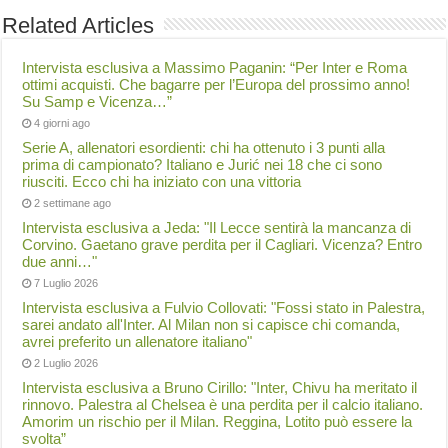
Related Articles
Intervista esclusiva a Massimo Paganin: “Per Inter e Roma
ottimi acquisti. Che bagarre per l’Europa del prossimo anno!
Su Samp e Vicenza…”
4 giorni ago
Serie A, allenatori esordienti: chi ha ottenuto i 3 punti alla
prima di campionato? Italiano e Jurić nei 18 che ci sono
riusciti. Ecco chi ha iniziato con una vittoria
2 settimane ago
Intervista esclusiva a Jeda: "Il Lecce sentirà la mancanza di
Corvino. Gaetano grave perdita per il Cagliari. Vicenza? Entro
due anni…"
7 Luglio 2026
Intervista esclusiva a Fulvio Collovati: "Fossi stato in Palestra,
sarei andato all'Inter. Al Milan non si capisce chi comanda,
avrei preferito un allenatore italiano"
2 Luglio 2026
Intervista esclusiva a Bruno Cirillo: "Inter, Chivu ha meritato il
rinnovo. Palestra al Chelsea è una perdita per il calcio italiano.
Amorim un rischio per il Milan. Reggina, Lotito può essere la
svolta”