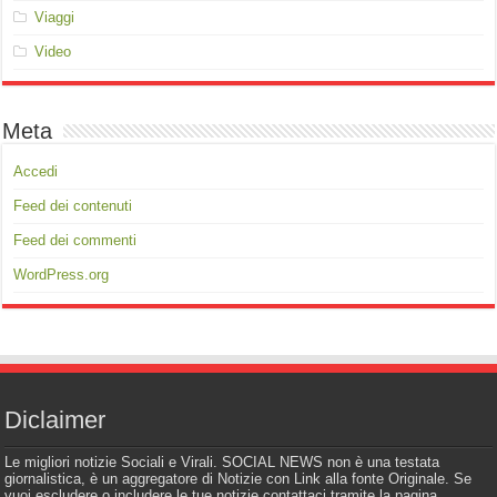
Viaggi
Video
Meta
Accedi
Feed dei contenuti
Feed dei commenti
WordPress.org
Diclaimer
Le migliori notizie Sociali e Virali. SOCIAL NEWS non è una testata
giornalistica, è un aggregatore di Notizie con Link alla fonte Originale. Se
vuoi escludere o includere le tue notizie contattaci tramite la pagina