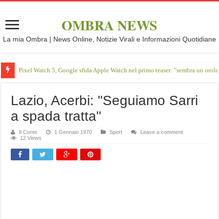
OMBRA NEWS
La mia Ombra | News Online, Notizie Virali e Informazioni Quotidiane
Pixel Watch 5, Google sfida Apple Watch nel primo teaser: "sembra un orol
Lazio, Acerbi: "Seguiamo Sarri
a spada tratta"
Il Conte
1 Gennaio 1970
Sport
Leave a comment
12 Views