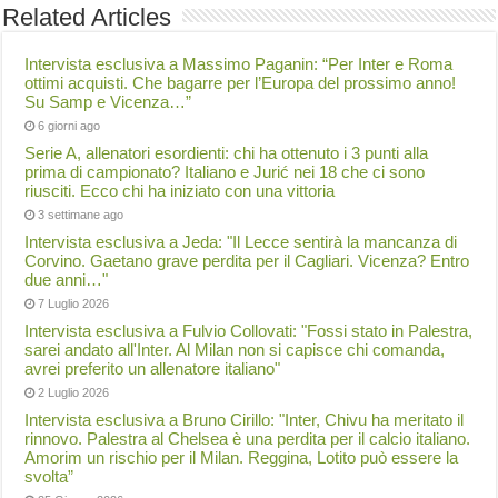
Related Articles
Intervista esclusiva a Massimo Paganin: “Per Inter e Roma
ottimi acquisti. Che bagarre per l’Europa del prossimo anno!
Su Samp e Vicenza…”
6 giorni ago
Serie A, allenatori esordienti: chi ha ottenuto i 3 punti alla
prima di campionato? Italiano e Jurić nei 18 che ci sono
riusciti. Ecco chi ha iniziato con una vittoria
3 settimane ago
Intervista esclusiva a Jeda: "Il Lecce sentirà la mancanza di
Corvino. Gaetano grave perdita per il Cagliari. Vicenza? Entro
due anni…"
7 Luglio 2026
Intervista esclusiva a Fulvio Collovati: "Fossi stato in Palestra,
sarei andato all'Inter. Al Milan non si capisce chi comanda,
avrei preferito un allenatore italiano"
2 Luglio 2026
Intervista esclusiva a Bruno Cirillo: "Inter, Chivu ha meritato il
rinnovo. Palestra al Chelsea è una perdita per il calcio italiano.
Amorim un rischio per il Milan. Reggina, Lotito può essere la
svolta”