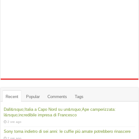
Recent
Popular
Comments
Tags
Dall&rsquo;Italia a Capo Nord su un&rsquo;Ape camperizzata:
l&rsquo;incredibile impresa di Francesco
2 ore ago
Sony torna indietro di sei anni: le cuffie più amate potrebbero rinascere
2 ore ago