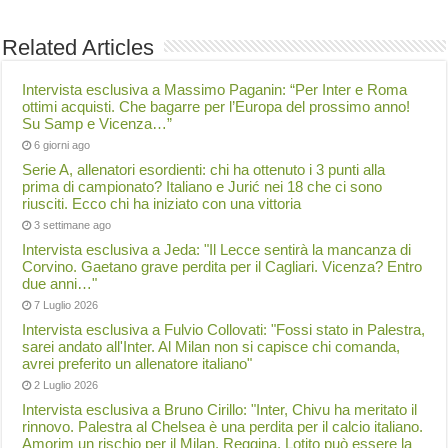
Related Articles
Intervista esclusiva a Massimo Paganin: “Per Inter e Roma
ottimi acquisti. Che bagarre per l’Europa del prossimo anno!
Su Samp e Vicenza…”
6 giorni ago
Serie A, allenatori esordienti: chi ha ottenuto i 3 punti alla
prima di campionato? Italiano e Jurić nei 18 che ci sono
riusciti. Ecco chi ha iniziato con una vittoria
3 settimane ago
Intervista esclusiva a Jeda: "Il Lecce sentirà la mancanza di
Corvino. Gaetano grave perdita per il Cagliari. Vicenza? Entro
due anni…"
7 Luglio 2026
Intervista esclusiva a Fulvio Collovati: "Fossi stato in Palestra,
sarei andato all'Inter. Al Milan non si capisce chi comanda,
avrei preferito un allenatore italiano"
2 Luglio 2026
Intervista esclusiva a Bruno Cirillo: "Inter, Chivu ha meritato il
rinnovo. Palestra al Chelsea è una perdita per il calcio italiano.
Amorim un rischio per il Milan. Reggina, Lotito può essere la