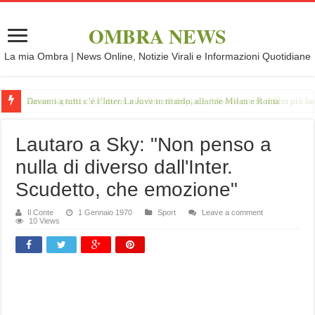
OMBRA NEWS
La mia Ombra | News Online, Notizie Virali e Informazioni Quotidiane
Davanti a tutti c’è l’Inter. La Juve in ritardo, allarme Milan e Roma
Lautaro a Sky: "Non penso a
nulla di diverso dall'Inter.
Scudetto, che emozione"
Il Conte
1 Gennaio 1970
Sport
Leave a comment
10 Views