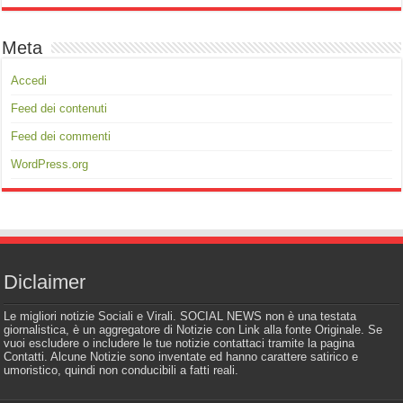
Meta
Accedi
Feed dei contenuti
Feed dei commenti
WordPress.org
Diclaimer
Le migliori notizie Sociali e Virali. SOCIAL NEWS non è una testata
giornalistica, è un aggregatore di Notizie con Link alla fonte Originale. Se
vuoi escludere o includere le tue notizie contattaci tramite la pagina
Contatti. Alcune Notizie sono inventate ed hanno carattere satirico e
umoristico, quindi non conducibili a fatti reali.