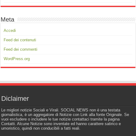
Meta
Accedi
Feed dei contenuti
Feed dei commenti
WordPress.org
Diclaimer
Le migliori notizie Sociali e Virali. SOCIAL NEWS non è una testata
giornalistica, è un aggregatore di Notizie con Link alla fonte Originale. Se
vuoi escludere o includere le tue notizie contattaci tramite la pagina
Contatti. Alcune Notizie sono inventate ed hanno carattere satirico e
umoristico, quindi non conducibili a fatti reali.