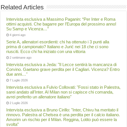
Related Articles
Intervista esclusiva a Massimo Paganin: “Per Inter e Roma
ottimi acquisti. Che bagarre per l’Europa del prossimo anno!
Su Samp e Vicenza…”
4 giorni ago
Serie A, allenatori esordienti: chi ha ottenuto i 3 punti alla
prima di campionato? Italiano e Jurić nei 18 che ci sono
riusciti. Ecco chi ha iniziato con una vittoria
2 settimane ago
Intervista esclusiva a Jeda: "Il Lecce sentirà la mancanza di
Corvino. Gaetano grave perdita per il Cagliari. Vicenza? Entro
due anni…"
7 Luglio 2026
Intervista esclusiva a Fulvio Collovati: "Fossi stato in Palestra,
sarei andato all'Inter. Al Milan non si capisce chi comanda,
avrei preferito un allenatore italiano"
2 Luglio 2026
Intervista esclusiva a Bruno Cirillo: "Inter, Chivu ha meritato il
rinnovo. Palestra al Chelsea è una perdita per il calcio italiano.
Amorim un rischio per il Milan. Reggina, Lotito può essere la
svolta”