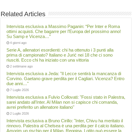
Related Articles
Intervista esclusiva a Massimo Paganin: “Per Inter e Roma
ottimi acquisti. Che bagarre per l’Europa del prossimo anno!
Su Samp e Vicenza…”
4 giorni ago
Serie A, allenatori esordienti: chi ha ottenuto i 3 punti alla
prima di campionato? Italiano e Jurić nei 18 che ci sono
riusciti. Ecco chi ha iniziato con una vittoria
2 settimane ago
Intervista esclusiva a Jeda: "Il Lecce sentirà la mancanza di
Corvino. Gaetano grave perdita per il Cagliari. Vicenza? Entro
due anni…"
7 Luglio 2026
Intervista esclusiva a Fulvio Collovati: "Fossi stato in Palestra,
sarei andato all'Inter. Al Milan non si capisce chi comanda,
avrei preferito un allenatore italiano"
2 Luglio 2026
Intervista esclusiva a Bruno Cirillo: "Inter, Chivu ha meritato il
rinnovo. Palestra al Chelsea è una perdita per il calcio italiano.
Amorim un rischio per il Milan. Reggina, Lotito può essere la