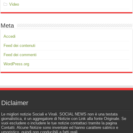
Video
Meta
Accedi
Feed dei contenuti
Feed dei commenti
WordPress.org
Diclaimer
Le migliori notizie Sociali e Virali. SOCIAL NEWS non è una testata
giornalistica, è un aggregatore di Notizie con Link alla fonte Originale. Se
vuoi escludere o includere le tue notizie contattaci tramite la pagina
Contatti. Alcune Notizie sono inventate ed hanno carattere satirico e
umoristico, quindi non conducibili a fatti reali.