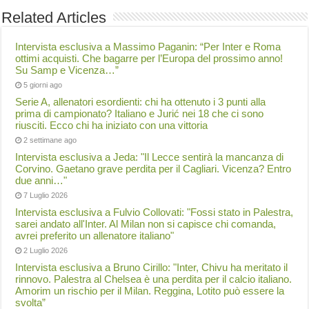
Related Articles
Intervista esclusiva a Massimo Paganin: “Per Inter e Roma
ottimi acquisti. Che bagarre per l’Europa del prossimo anno!
Su Samp e Vicenza…”
5 giorni ago
Serie A, allenatori esordienti: chi ha ottenuto i 3 punti alla
prima di campionato? Italiano e Jurić nei 18 che ci sono
riusciti. Ecco chi ha iniziato con una vittoria
2 settimane ago
Intervista esclusiva a Jeda: "Il Lecce sentirà la mancanza di
Corvino. Gaetano grave perdita per il Cagliari. Vicenza? Entro
due anni…"
7 Luglio 2026
Intervista esclusiva a Fulvio Collovati: "Fossi stato in Palestra,
sarei andato all'Inter. Al Milan non si capisce chi comanda,
avrei preferito un allenatore italiano"
2 Luglio 2026
Intervista esclusiva a Bruno Cirillo: "Inter, Chivu ha meritato il
rinnovo. Palestra al Chelsea è una perdita per il calcio italiano.
Amorim un rischio per il Milan. Reggina, Lotito può essere la
svolta”