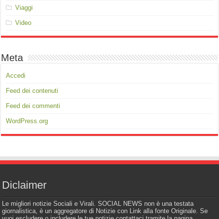
Viaggi
Video
Meta
Accedi
Feed dei contenuti
Feed dei commenti
WordPress.org
Diclaimer
Le migliori notizie Sociali e Virali. SOCIAL NEWS non è una testata
giornalistica, è un aggregatore di Notizie con Link alla fonte Originale. Se
vuoi escludere o includere le tue notizie contattaci tramite la pagina