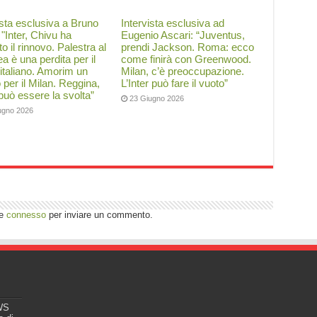
ista esclusiva a Bruno
Intervista esclusiva ad
: "Inter, Chivu ha
Eugenio Ascari: “Juventus,
to il rinnovo. Palestra al
prendi Jackson. Roma: ecco
a è una perdita per il
come finirà con Greenwood.
 italiano. Amorim un
Milan, c’è preoccupazione.
o per il Milan. Reggina,
L’Inter può fare il vuoto”
 può essere la svolta”
23 Giugno 2026
ugno 2026
re
connesso
per inviare un commento.
EWS