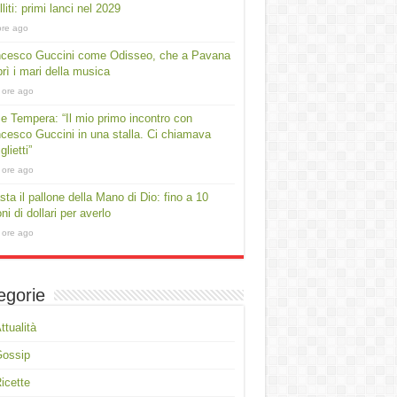
lliti: primi lanci nel 2029
ore ago
ncesco Guccini come Odisseo, che a Pavana
rì i mari della musica
 ore ago
e Tempera: “Il mio primo incontro con
cesco Guccini in una stalla. Ci chiamava
lietti”
 ore ago
asta il pallone della Mano di Dio: fino a 10
oni di dollari per averlo
 ore ago
egorie
ttualità
Gossip
icette