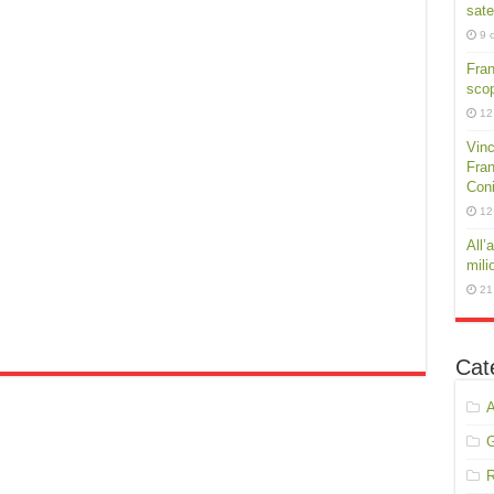
sate
9 
Fra
scop
12
Vinc
Fran
Conig
12
All’
mili
21
Cat
A
R