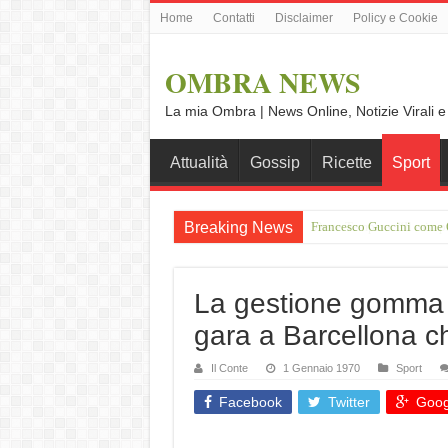
Home
Contatti
Disclaimer
Policy e Cookie
OMBRA NEWS
La mia Ombra | News Online, Notizie Virali e
Attualità
Gossip
Ricette
Sport
Breaking News
Vince Tempera: “Il mio p
La gestione gomma 
gara a Barcellona 
Il Conte
1 Gennaio 1970
Sport
Facebook
Twitter
Goog