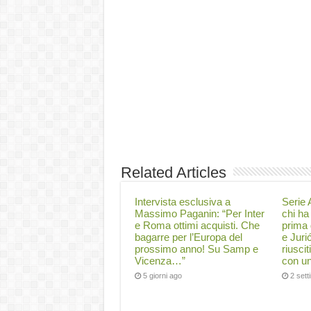
Related Articles
Intervista esclusiva a
Serie A
Massimo Paganin: “Per Inter
chi ha 
e Roma ottimi acquisti. Che
prima 
bagarre per l’Europa del
e Juri
prossimo anno! Su Samp e
riuscit
Vicenza…”
con un
5 giorni ago
2 set