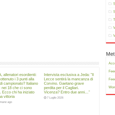
S
S
T
V
V
Met
Acc
Feed
, allenatori esordienti:
Intervista esclusiva a Jeda: "Il
ottenuto i 3 punti alla
Lecce sentirà la mancanza di
Fee
di campionato? Italiano
Corvino. Gaetano grave
Wor
ć nei 18 che ci sono
perdita per il Cagliari.
i. Ecco chi ha iniziato
Vicenza? Entro due anni…"
a vittoria
7 Luglio 2026
timane ago