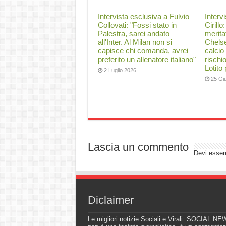
Intervista esclusiva a Fulvio
Interv
Collovati: "Fossi stato in
Cirillo
Palestra, sarei andato
merita
all'Inter. Al Milan non si
Chelse
capisce chi comanda, avrei
calcio
preferito un allenatore italiano"
rischi
Lotito
2 Luglio 2026
25 Gi
Lascia un commento
Devi esse
Diclaimer
Le migliori notizie Sociali e Virali. SOCIAL N