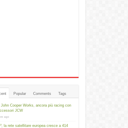
cent
Popular
Comments
Tags
 John Cooper Works, ancora più racing con
accessori JCW
ore ago
², la rete satellitare europea cresce a 414