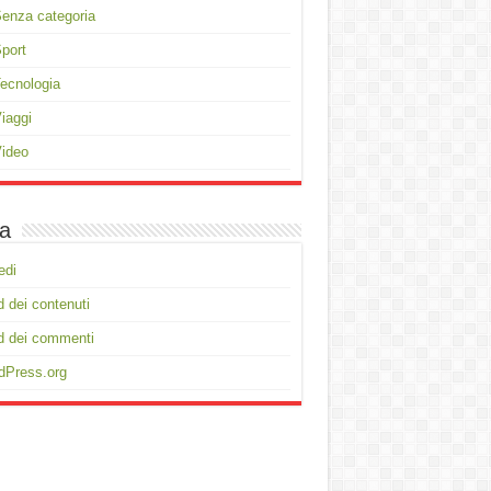
enza categoria
port
ecnologia
iaggi
ideo
a
edi
 dei contenuti
d dei commenti
dPress.org