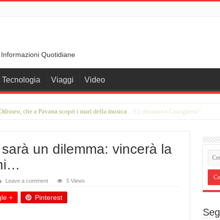
 Informazioni Quotidiane
Tecnologia
Viaggi
Video
rimo incontro con Francesco Guccini in una stalla. Ci chiamava Coniglietti”
sarà un dilemma: vincerà la
chi…
Leave a comment
5 Views
le +
Pinterest
Seg