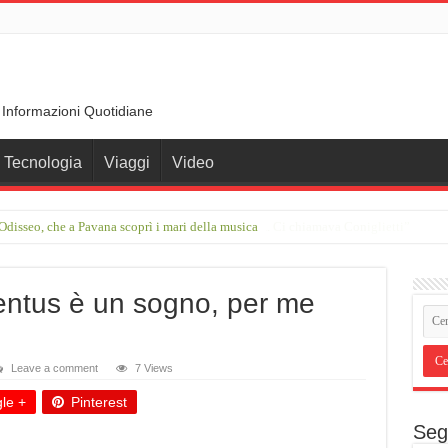
 Informazioni Quotidiane
Tecnologia
Viaggi
Video
disseo, che a Pavana scoprì i mari della musica
rimo incontro con Francesco Guccini in una stalla. Ci chiamava Coniglietti”
entus è un sogno, per me
Leave a comment
7 Views
le +
Pinterest
Seg