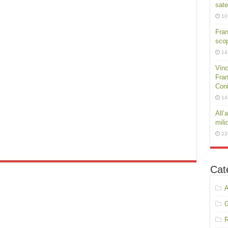
sate
10
Fra
scop
14
Vinc
Fran
Conig
14
All’
mili
23
Cat
A
R