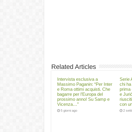
Related Articles
Intervista esclusiva a
Serie A
Massimo Paganin: “Per Inter
chi ha 
e Roma ottimi acquisti. Che
prima 
bagarre per l’Europa del
e Juri
prossimo anno! Su Samp e
riuscit
Vicenza…”
con un
5 giorni ago
2 set