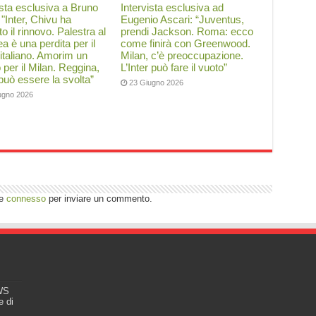
ista esclusiva a Bruno
Intervista esclusiva ad
: "Inter, Chivu ha
Eugenio Ascari: “Juventus,
to il rinnovo. Palestra al
prendi Jackson. Roma: ecco
a è una perdita per il
come finirà con Greenwood.
 italiano. Amorim un
Milan, c’è preoccupazione.
o per il Milan. Reggina,
L’Inter può fare il vuoto”
 può essere la svolta”
23 Giugno 2026
ugno 2026
re
connesso
per inviare un commento.
EWS
e di