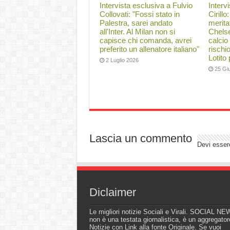
Intervista esclusiva a Fulvio
Interv
Collovati: "Fossi stato in
Cirillo
Palestra, sarei andato
merita
all'Inter. Al Milan non si
Chelse
capisce chi comanda, avrei
calcio
preferito un allenatore italiano"
rischi
Lotito
2 Luglio 2026
25 Gi
Lascia un commento
Devi esse
Diclaimer
Le migliori notizie Sociali e Virali. SOCIAL N
non è una testata giornalistica, è un aggregator
Notizie con Link alla fonte Originale. Se vuoi