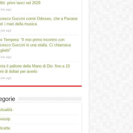
lliti: primi lanci nel 2029
 ore ago
ncesco Guccini come Odisseo, che a Pavana
rì i mari della musica
 ore ago
e Tempera: “Il mio primo incontro con
cesco Guccini in una stalla. Ci chiamava
lietti”
 ore ago
asta il pallone della Mano di Dio: fino a 10
oni di dollari per averlo
 ore ago
egorie
ttualità
Gossip
icette