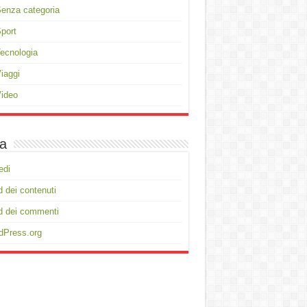
enza categoria
port
ecnologia
iaggi
ideo
a
edi
 dei contenuti
d dei commenti
dPress.org