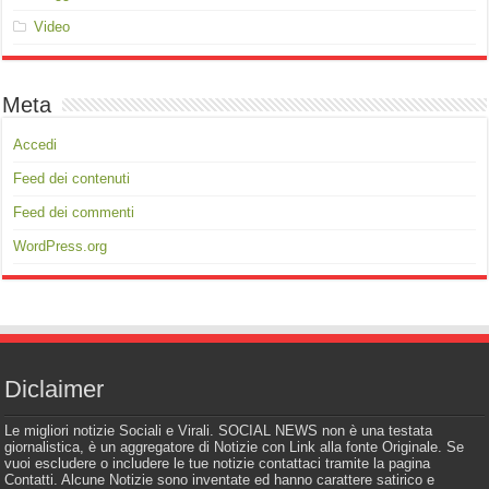
Video
Meta
Accedi
Feed dei contenuti
Feed dei commenti
WordPress.org
Diclaimer
Le migliori notizie Sociali e Virali. SOCIAL NEWS non è una testata
giornalistica, è un aggregatore di Notizie con Link alla fonte Originale. Se
vuoi escludere o includere le tue notizie contattaci tramite la pagina
Contatti. Alcune Notizie sono inventate ed hanno carattere satirico e