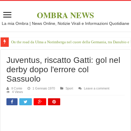
OMBRA NEWS
La mia Ombra | News Online, Notizie Virali e Informazioni Quotidiane
On the road da Ulma a Norimberga nel cuore della Germania, tra Danubio e 
Juventus, riscatto Gatti: gol nel
derby dopo l'errore col
Sassuolo
Il Conte
1 Gennaio 1970
Sport
Leave a comment
4 Views