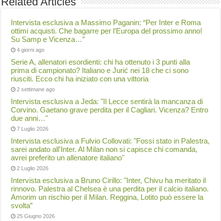
Related Articles
Intervista esclusiva a Massimo Paganin: “Per Inter e Roma
ottimi acquisti. Che bagarre per l’Europa del prossimo anno!
Su Samp e Vicenza…”
4 giorni ago
Serie A, allenatori esordienti: chi ha ottenuto i 3 punti alla
prima di campionato? Italiano e Jurić nei 18 che ci sono
riusciti. Ecco chi ha iniziato con una vittoria
2 settimane ago
Intervista esclusiva a Jeda: "Il Lecce sentirà la mancanza di
Corvino. Gaetano grave perdita per il Cagliari. Vicenza? Entro
due anni…"
7 Luglio 2026
Intervista esclusiva a Fulvio Collovati: "Fossi stato in Palestra,
sarei andato all'Inter. Al Milan non si capisce chi comanda,
avrei preferito un allenatore italiano"
2 Luglio 2026
Intervista esclusiva a Bruno Cirillo: "Inter, Chivu ha meritato il
rinnovo. Palestra al Chelsea è una perdita per il calcio italiano.
Amorim un rischio per il Milan. Reggina, Lotito può essere la
svolta”
25 Giugno 2026