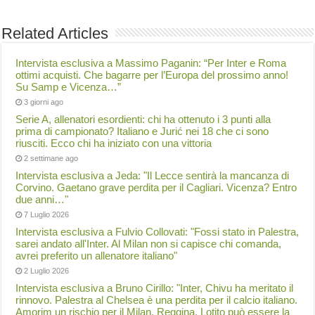
Related Articles
Intervista esclusiva a Massimo Paganin: “Per Inter e Roma
ottimi acquisti. Che bagarre per l’Europa del prossimo anno!
Su Samp e Vicenza…”
3 giorni ago
Serie A, allenatori esordienti: chi ha ottenuto i 3 punti alla
prima di campionato? Italiano e Jurić nei 18 che ci sono
riusciti. Ecco chi ha iniziato con una vittoria
2 settimane ago
Intervista esclusiva a Jeda: "Il Lecce sentirà la mancanza di
Corvino. Gaetano grave perdita per il Cagliari. Vicenza? Entro
due anni…"
7 Luglio 2026
Intervista esclusiva a Fulvio Collovati: "Fossi stato in Palestra,
sarei andato all'Inter. Al Milan non si capisce chi comanda,
avrei preferito un allenatore italiano"
2 Luglio 2026
Intervista esclusiva a Bruno Cirillo: "Inter, Chivu ha meritato il
rinnovo. Palestra al Chelsea è una perdita per il calcio italiano.
Amorim un rischio per il Milan. Reggina, Lotito può essere la