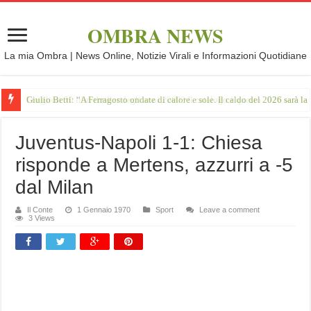
OMBRA NEWS
La mia Ombra | News Online, Notizie Virali e Informazioni Quotidiane
Giulio Betti: “A Ferragosto ondate di calore e sole. Il caldo del 2026 sarà l
Juventus-Napoli 1-1: Chiesa
risponde a Mertens, azzurri a -5
dal Milan
Il Conte
1 Gennaio 1970
Sport
Leave a comment
3 Views