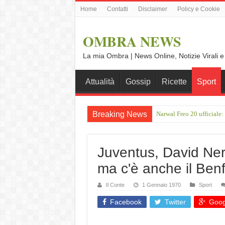
Home
Contatti
Disclaimer
Policy e Cookie
OMBRA NEWS
La mia Ombra | News Online, Notizie Virali e
Attualità
Gossip
Ricette
Sport
Breaking News
Narwal Freo 20 ufficiale:
Juventus, David Ner
ma c'è anche il Benf
Il Conte
1 Gennaio 1970
Sport
Facebook
Twitter
Goog