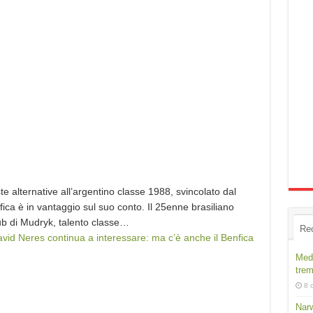
te alternative all’argentino classe 1988, svincolato dal
ica è in vantaggio sul suo conto. Il 25enne brasiliano
ub di Mudryk, talento classe…
Re
vid Neres continua a interessare: ma c’è anche il Benfica
Medi
trem
8 
Narw