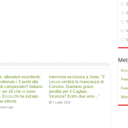
S
S
T
V
V
Met
Acc
, allenatori esordienti:
Intervista esclusiva a Jeda: "Il
Feed
ottenuto i 3 punti alla
Lecce sentirà la mancanza di
di campionato? Italiano
Corvino. Gaetano grave
Fee
ć nei 18 che ci sono
perdita per il Cagliari.
i. Ecco chi ha iniziato
Vicenza? Entro due anni…"
Wor
a vittoria
7 Luglio 2026
timane ago