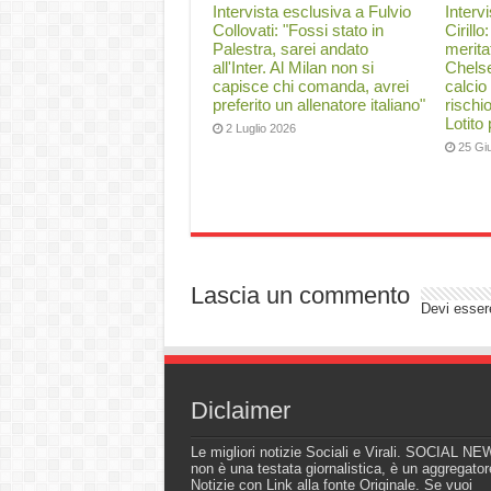
Intervista esclusiva a Fulvio
Interv
Collovati: "Fossi stato in
Cirillo
Palestra, sarei andato
merita
all'Inter. Al Milan non si
Chelse
capisce chi comanda, avrei
calcio
preferito un allenatore italiano"
rischi
Lotito
2 Luglio 2026
25 Gi
Lascia un commento
Devi esse
Diclaimer
Le migliori notizie Sociali e Virali. SOCIAL N
non è una testata giornalistica, è un aggregator
Notizie con Link alla fonte Originale. Se vuoi