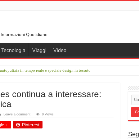
 Informazioni Quotidiane
Tecnologia
Viaggi
Video
 autopulizia in tempo reale e speciale design in tessuto
es continua a interessare:
ica
Leave a comment
9 Views
le +
Pinterest
Seg