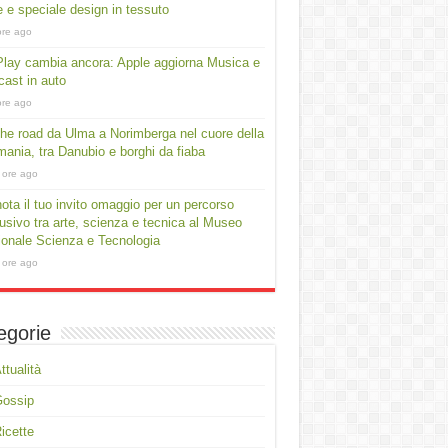
e e speciale design in tessuto
ore ago
lay cambia ancora: Apple aggiorna Musica e
ast in auto
ore ago
he road da Ulma a Norimberga nel cuore della
ania, tra Danubio e borghi da fiaba
 ore ago
ota il tuo invito omaggio per un percorso
usivo tra arte, scienza e tecnica al Museo
onale Scienza e Tecnologia
 ore ago
egorie
ttualità
Gossip
icette