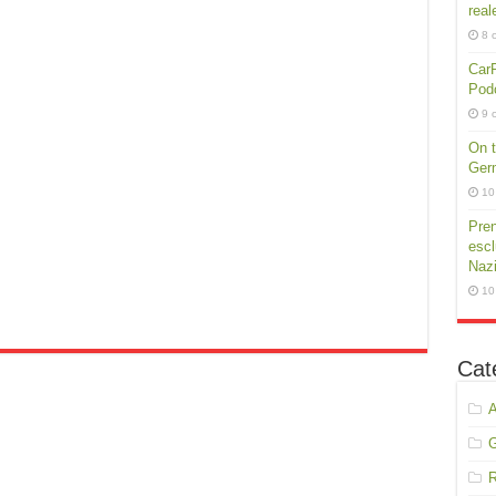
real
8 
CarP
Podc
9 
On t
Germ
10
Pren
escl
Nazi
10
Cat
A
R