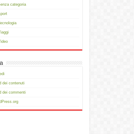
enza categoria
port
ecnologia
iaggi
ideo
a
edi
 dei contenuti
d dei commenti
dPress.org