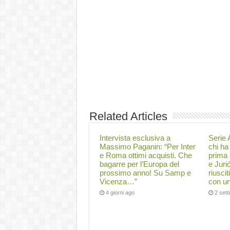
Related Articles
Intervista esclusiva a
Serie A
Massimo Paganin: “Per Inter
chi ha 
e Roma ottimi acquisti. Che
prima 
bagarre per l’Europa del
e Juri
prossimo anno! Su Samp e
riuscit
Vicenza…”
con un
4 giorni ago
2 set