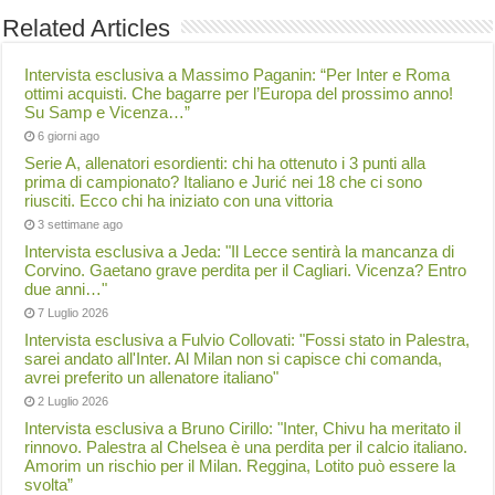
Related Articles
Intervista esclusiva a Massimo Paganin: “Per Inter e Roma
ottimi acquisti. Che bagarre per l’Europa del prossimo anno!
Su Samp e Vicenza…”
6 giorni ago
Serie A, allenatori esordienti: chi ha ottenuto i 3 punti alla
prima di campionato? Italiano e Jurić nei 18 che ci sono
riusciti. Ecco chi ha iniziato con una vittoria
3 settimane ago
Intervista esclusiva a Jeda: "Il Lecce sentirà la mancanza di
Corvino. Gaetano grave perdita per il Cagliari. Vicenza? Entro
due anni…"
7 Luglio 2026
Intervista esclusiva a Fulvio Collovati: "Fossi stato in Palestra,
sarei andato all'Inter. Al Milan non si capisce chi comanda,
avrei preferito un allenatore italiano"
2 Luglio 2026
Intervista esclusiva a Bruno Cirillo: "Inter, Chivu ha meritato il
rinnovo. Palestra al Chelsea è una perdita per il calcio italiano.
Amorim un rischio per il Milan. Reggina, Lotito può essere la
svolta”