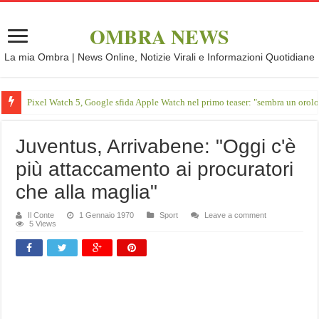
OMBRA NEWS
La mia Ombra | News Online, Notizie Virali e Informazioni Quotidiane
Pixel Watch 5, Google sfida Apple Watch nel primo teaser: "sembra un orol
Juventus, Arrivabene: "Oggi c'è
più attaccamento ai procuratori
che alla maglia"
Il Conte
1 Gennaio 1970
Sport
Leave a comment
5 Views