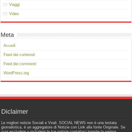
Viaggi
Video
Meta
Accedi
Feed dei contenuti
Feed dei commenti
WordPress.org
Diclaimer
Le migliori notizie Sociali e Virali. SOCIAL NEWS non è una testata
giornalistica, è un aggregatore di Notizie con Link alla fonte Originale. Se
vuoi escludere o includere le tue notizie contattaci tramite la pagina