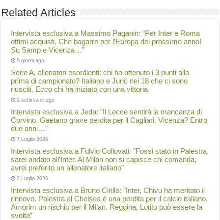
Related Articles
Intervista esclusiva a Massimo Paganin: “Per Inter e Roma
ottimi acquisti. Che bagarre per l’Europa del prossimo anno!
Su Samp e Vicenza…”
5 giorni ago
Serie A, allenatori esordienti: chi ha ottenuto i 3 punti alla
prima di campionato? Italiano e Jurić nei 18 che ci sono
riusciti. Ecco chi ha iniziato con una vittoria
2 settimane ago
Intervista esclusiva a Jeda: "Il Lecce sentirà la mancanza di
Corvino. Gaetano grave perdita per il Cagliari. Vicenza? Entro
due anni…"
7 Luglio 2026
Intervista esclusiva a Fulvio Collovati: "Fossi stato in Palestra,
sarei andato all'Inter. Al Milan non si capisce chi comanda,
avrei preferito un allenatore italiano"
2 Luglio 2026
Intervista esclusiva a Bruno Cirillo: "Inter, Chivu ha meritato il
rinnovo. Palestra al Chelsea è una perdita per il calcio italiano.
Amorim un rischio per il Milan. Reggina, Lotito può essere la
svolta”