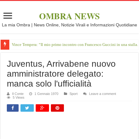
OMBRA NEWS
La mia Ombra | News Online, Notizie Virali e Informazioni Quotidiane
Vince Tempera: “Il mio primo incontro con Francesco Guccini in una stalla.
Juventus, Arrivabene nuovo
amministratore delegato:
manca solo l'ufficialità
Il Conte
1 Gennaio 1970
Sport
Leave a comment
5 Views