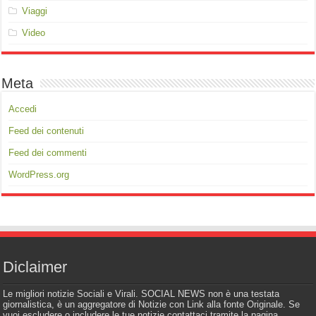
Viaggi
Video
Meta
Accedi
Feed dei contenuti
Feed dei commenti
WordPress.org
Diclaimer
Le migliori notizie Sociali e Virali. SOCIAL NEWS non è una testata
giornalistica, è un aggregatore di Notizie con Link alla fonte Originale. Se
vuoi escludere o includere le tue notizie contattaci tramite la pagina