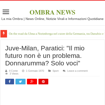
OMBRA NEWS
La mia Ombra | News Online, Notizie Virali e Informazioni Quotidiane
On the road da Ulma a Norimberga nel cuore della Germania, tra Danubio e 
Juve-Milan, Paratici: "Il mio
futuro non è un problema.
Donnarumma? Solo voci"
Il Conte
1 Gennaio 1970
Sport
Leave a comment
3 Views