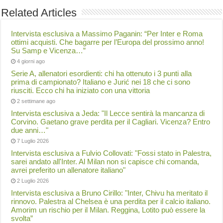
Related Articles
Intervista esclusiva a Massimo Paganin: “Per Inter e Roma
ottimi acquisti. Che bagarre per l’Europa del prossimo anno!
Su Samp e Vicenza…”
4 giorni ago
Serie A, allenatori esordienti: chi ha ottenuto i 3 punti alla
prima di campionato? Italiano e Jurić nei 18 che ci sono
riusciti. Ecco chi ha iniziato con una vittoria
2 settimane ago
Intervista esclusiva a Jeda: "Il Lecce sentirà la mancanza di
Corvino. Gaetano grave perdita per il Cagliari. Vicenza? Entro
due anni…"
7 Luglio 2026
Intervista esclusiva a Fulvio Collovati: "Fossi stato in Palestra,
sarei andato all'Inter. Al Milan non si capisce chi comanda,
avrei preferito un allenatore italiano"
2 Luglio 2026
Intervista esclusiva a Bruno Cirillo: "Inter, Chivu ha meritato il
rinnovo. Palestra al Chelsea è una perdita per il calcio italiano.
Amorim un rischio per il Milan. Reggina, Lotito può essere la
svolta”