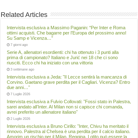
Related Articles
Intervista esclusiva a Massimo Paganin: “Per Inter e Roma
ottimi acquisti. Che bagarre per l’Europa del prossimo anno!
Su Samp e Vicenza…”
7 giorni ago
Serie A, allenatori esordienti: chi ha ottenuto i 3 punti alla
prima di campionato? Italiano e Jurić nei 18 che ci sono
riusciti. Ecco chi ha iniziato con una vittoria
3 settimane ago
Intervista esclusiva a Jeda: "Il Lecce sentirà la mancanza di
Corvino. Gaetano grave perdita per il Cagliari. Vicenza? Entro
due anni…"
7 Luglio 2026
Intervista esclusiva a Fulvio Collovati: "Fossi stato in Palestra,
sarei andato all'Inter. Al Milan non si capisce chi comanda,
avrei preferito un allenatore italiano"
2 Luglio 2026
Intervista esclusiva a Bruno Cirillo: "Inter, Chivu ha meritato il
rinnovo. Palestra al Chelsea è una perdita per il calcio italiano.
Amorim un rischio per il Milan. Reggina, Lotito può essere la