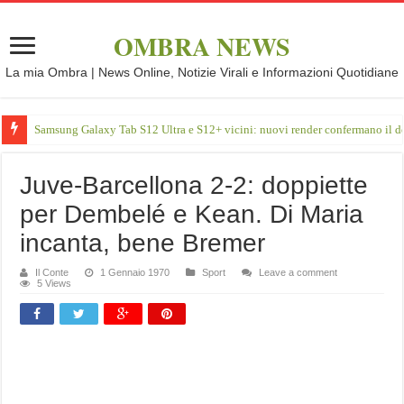
OMBRA NEWS
La mia Ombra | News Online, Notizie Virali e Informazioni Quotidiane
Samsung Galaxy Tab S12 Ultra e S12+ vicini: nuovi render confermano il d
Juve-Barcellona 2-2: doppiette
per Dembelé e Kean. Di Maria
incanta, bene Bremer
Il Conte
1 Gennaio 1970
Sport
Leave a comment
5 Views