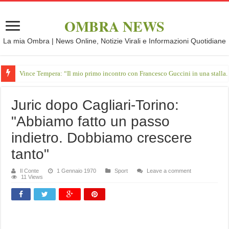
OMBRA NEWS
La mia Ombra | News Online, Notizie Virali e Informazioni Quotidiane
Vince Tempera: “Il mio primo incontro con Francesco Guccini in una stalla.
Juric dopo Cagliari-Torino:
"Abbiamo fatto un passo
indietro. Dobbiamo crescere
tanto"
Il Conte
1 Gennaio 1970
Sport
Leave a comment
11 Views