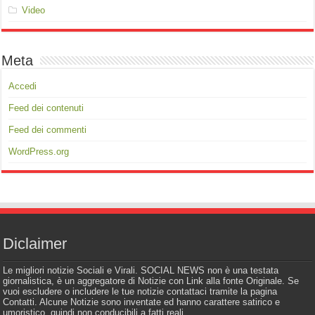
Video
Meta
Accedi
Feed dei contenuti
Feed dei commenti
WordPress.org
Diclaimer
Le migliori notizie Sociali e Virali. SOCIAL NEWS non è una testata
giornalistica, è un aggregatore di Notizie con Link alla fonte Originale. Se
vuoi escludere o includere le tue notizie contattaci tramite la pagina
Contatti. Alcune Notizie sono inventate ed hanno carattere satirico e
umoristico, quindi non conducibili a fatti reali.