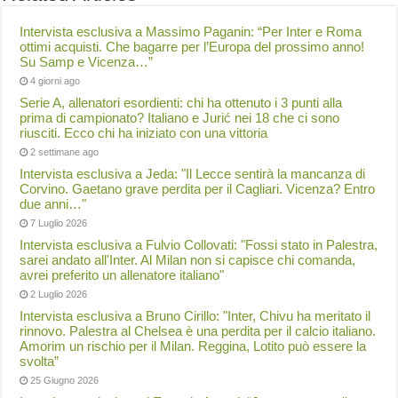
Intervista esclusiva a Massimo Paganin: “Per Inter e Roma
ottimi acquisti. Che bagarre per l’Europa del prossimo anno!
Su Samp e Vicenza…”
4 giorni ago
Serie A, allenatori esordienti: chi ha ottenuto i 3 punti alla
prima di campionato? Italiano e Jurić nei 18 che ci sono
riusciti. Ecco chi ha iniziato con una vittoria
2 settimane ago
Intervista esclusiva a Jeda: "Il Lecce sentirà la mancanza di
Corvino. Gaetano grave perdita per il Cagliari. Vicenza? Entro
due anni…"
7 Luglio 2026
Intervista esclusiva a Fulvio Collovati: "Fossi stato in Palestra,
sarei andato all'Inter. Al Milan non si capisce chi comanda,
avrei preferito un allenatore italiano"
2 Luglio 2026
Intervista esclusiva a Bruno Cirillo: "Inter, Chivu ha meritato il
rinnovo. Palestra al Chelsea è una perdita per il calcio italiano.
Amorim un rischio per il Milan. Reggina, Lotito può essere la
svolta”
25 Giugno 2026