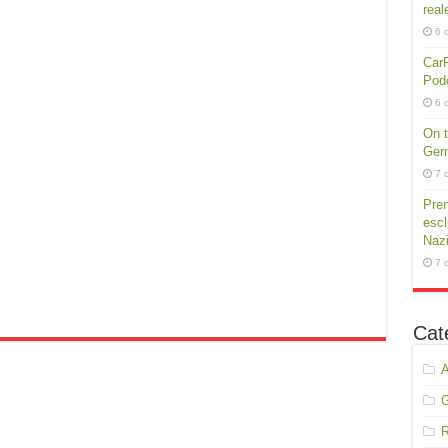
real
6 
CarP
Podc
6 
On t
Germ
7 
Pren
escl
Nazi
7 
Cat
A
R