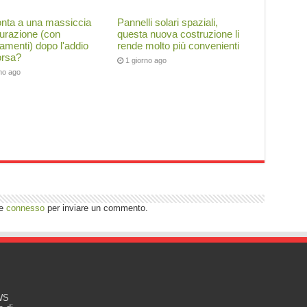
onta a una massiccia
Pannelli solari spaziali,
tturazione (con
questa nuova costruzione li
iamenti) dopo l'addio
rende molto più convenienti
orsa?
1 giorno ago
rno ago
re
connesso
per inviare un commento.
EWS