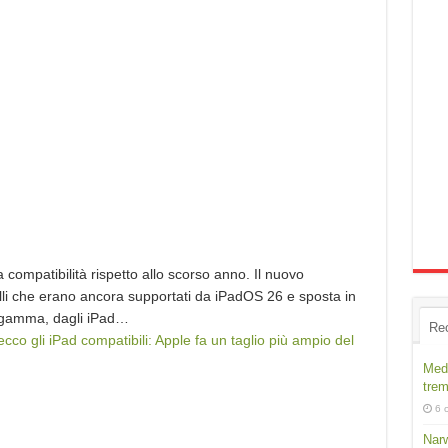
 compatibilità rispetto allo scorso anno. Il nuovo
lli che erano ancora supportati da iPadOS 26 e sposta in
la gamma, dagli iPad…
Re
cco gli iPad compatibili: Apple fa un taglio più ampio del
Medi
trem
6 
Narw