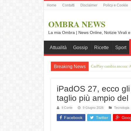
Home
Contatti
Disclaimer
Policy e Cookie
OMBRA NEWS
La mia Ombra | News Online, Notizie Virali e
Attualità
Gossip
Ricette
Sport
Breaking News
On the road da Ulma a No
iPadOS 27, ecco gli 
taglio più ampio del
Il Conte
9 Giugno 2026
Tecnologia
Facebook
Twitter
Goog