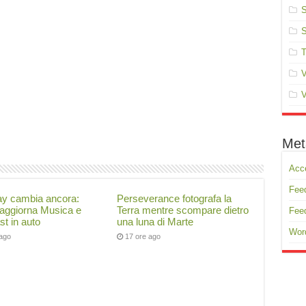
S
S
T
V
V
Met
Acc
Feed
ay cambia ancora:
Perseverance fotografa la
 aggiorna Musica e
Terra mentre scompare dietro
Fee
t in auto
una luna di Marte
Wor
 ago
17 ore ago