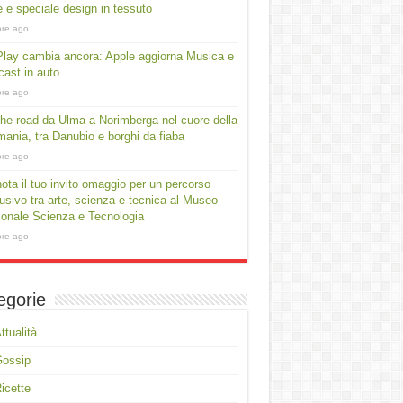
e e speciale design in tessuto
ore ago
lay cambia ancora: Apple aggiorna Musica e
ast in auto
ore ago
he road da Ulma a Norimberga nel cuore della
ania, tra Danubio e borghi da fiaba
ore ago
ota il tuo invito omaggio per un percorso
usivo tra arte, scienza e tecnica al Museo
onale Scienza e Tecnologia
ore ago
egorie
ttualità
Gossip
icette