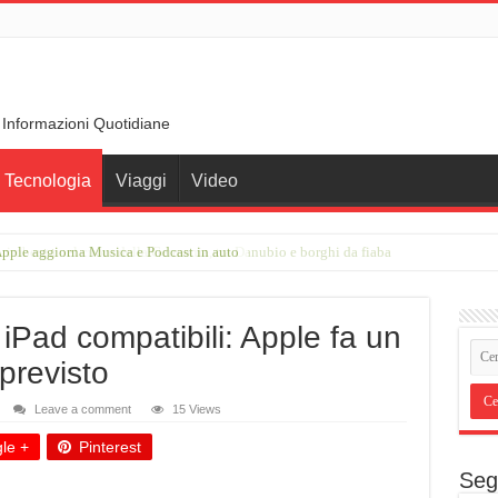
 Informazioni Quotidiane
Tecnologia
Viaggi
Video
rimberga nel cuore della Germania, tra Danubio e borghi da fiaba
iPad compatibili: Apple fa un
 previsto
Leave a comment
15 Views
le +
Pinterest
Seg