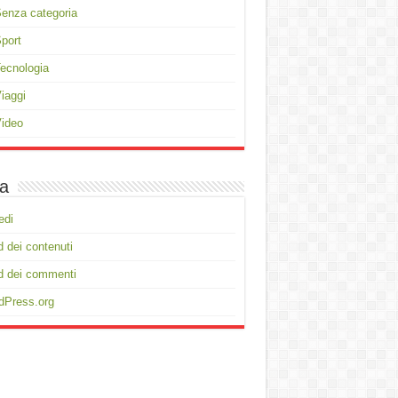
enza categoria
port
ecnologia
iaggi
ideo
a
edi
 dei contenuti
d dei commenti
dPress.org