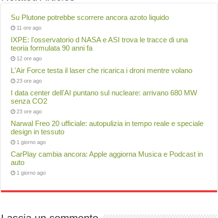
Su Plutone potrebbe scorrere ancora azoto liquido
11 ore ago
IXPE: l'osservatorio d NASA e ASI trova le tracce di una
teoria formulata 90 anni fa
12 ore ago
L'Air Force testa il laser che ricarica i droni mentre volano
23 ore ago
I data center dell'AI puntano sul nucleare: arrivano 680 MW
senza CO2
23 ore ago
Narwal Freo 20 ufficiale: autopulizia in tempo reale e speciale
design in tessuto
1 giorno ago
CarPlay cambia ancora: Apple aggiorna Musica e Podcast in
auto
1 giorno ago