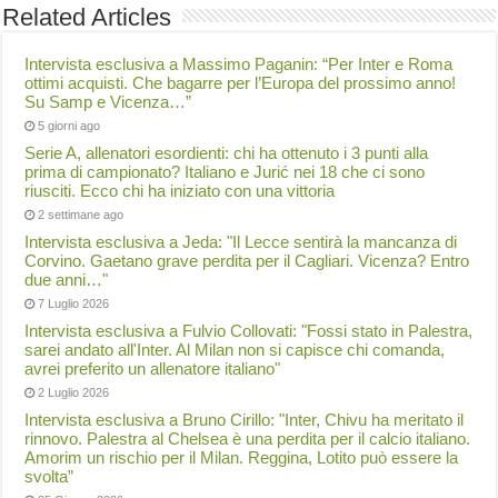
Related Articles
Intervista esclusiva a Massimo Paganin: “Per Inter e Roma
ottimi acquisti. Che bagarre per l’Europa del prossimo anno!
Su Samp e Vicenza…”
5 giorni ago
Serie A, allenatori esordienti: chi ha ottenuto i 3 punti alla
prima di campionato? Italiano e Jurić nei 18 che ci sono
riusciti. Ecco chi ha iniziato con una vittoria
2 settimane ago
Intervista esclusiva a Jeda: "Il Lecce sentirà la mancanza di
Corvino. Gaetano grave perdita per il Cagliari. Vicenza? Entro
due anni…"
7 Luglio 2026
Intervista esclusiva a Fulvio Collovati: "Fossi stato in Palestra,
sarei andato all'Inter. Al Milan non si capisce chi comanda,
avrei preferito un allenatore italiano"
2 Luglio 2026
Intervista esclusiva a Bruno Cirillo: "Inter, Chivu ha meritato il
rinnovo. Palestra al Chelsea è una perdita per il calcio italiano.
Amorim un rischio per il Milan. Reggina, Lotito può essere la
svolta”