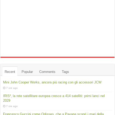
Recent
Popular
Comments
Tags
Mini John Cooper Works, ancora più racing con gli accessori JCW
7 ore ago
IRIS², la rete satellitare europea cresce a 414 satelliti: primi lanci nel
2029
7 ore ago
Francesco Guccini come Odisseo, che a Pavana scoprì i mari della