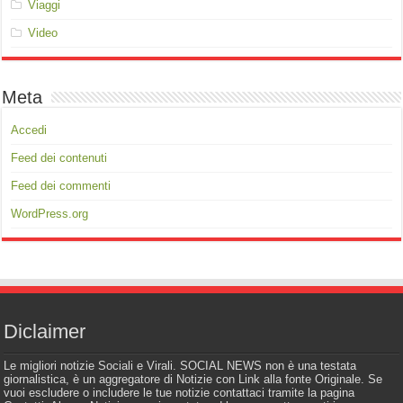
Viaggi
Video
Meta
Accedi
Feed dei contenuti
Feed dei commenti
WordPress.org
Diclaimer
Le migliori notizie Sociali e Virali. SOCIAL NEWS non è una testata
giornalistica, è un aggregatore di Notizie con Link alla fonte Originale. Se
vuoi escludere o includere le tue notizie contattaci tramite la pagina