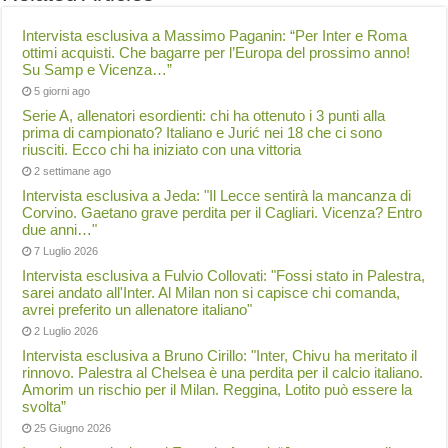
Intervista esclusiva a Massimo Paganin: “Per Inter e Roma
ottimi acquisti. Che bagarre per l’Europa del prossimo anno!
Su Samp e Vicenza…”
5 giorni ago
Serie A, allenatori esordienti: chi ha ottenuto i 3 punti alla
prima di campionato? Italiano e Jurić nei 18 che ci sono
riusciti. Ecco chi ha iniziato con una vittoria
2 settimane ago
Intervista esclusiva a Jeda: "Il Lecce sentirà la mancanza di
Corvino. Gaetano grave perdita per il Cagliari. Vicenza? Entro
due anni…"
7 Luglio 2026
Intervista esclusiva a Fulvio Collovati: "Fossi stato in Palestra,
sarei andato all'Inter. Al Milan non si capisce chi comanda,
avrei preferito un allenatore italiano"
2 Luglio 2026
Intervista esclusiva a Bruno Cirillo: "Inter, Chivu ha meritato il
rinnovo. Palestra al Chelsea è una perdita per il calcio italiano.
Amorim un rischio per il Milan. Reggina, Lotito può essere la
svolta”
25 Giugno 2026