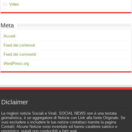
Video
Meta
Accedi
Feed dei contenuti
Feed dei commenti
WordPress.org
Diclaimer
Le migliori notizie Sociali e Virali. SOCIAL NEWS non è una testata
giornalistica, è un aggregatore di Notizie con Link alla fonte Originale. Se
vuoi escludere o includere le tue notizie contattaci tramite la pagina
Contatti. Alcune Notizie sono inventate ed hanno carattere satirico e
umoristico, quindi non conducibili a fatti reali.