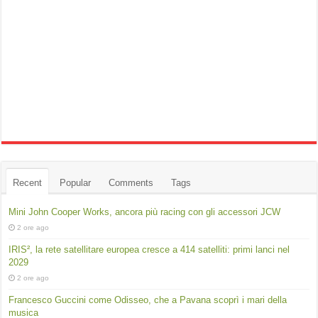
Recent
Popular
Comments
Tags
Mini John Cooper Works, ancora più racing con gli accessori JCW
2 ore ago
IRIS², la rete satellitare europea cresce a 414 satelliti: primi lanci nel
2029
2 ore ago
Francesco Guccini come Odisseo, che a Pavana scoprì i mari della
musica