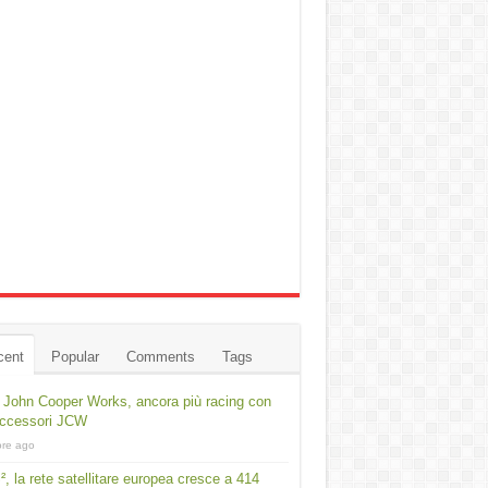
cent
Popular
Comments
Tags
 John Cooper Works, ancora più racing con
accessori JCW
ore ago
², la rete satellitare europea cresce a 414