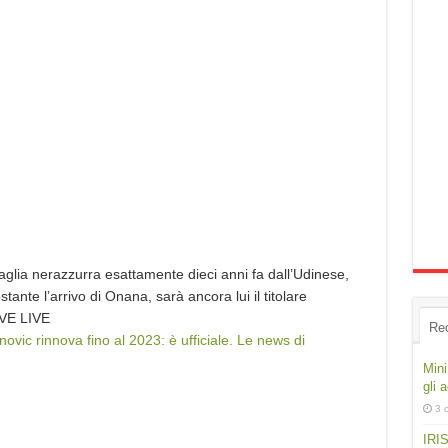
maglia nerazzurra esattamente dieci anni fa dall’Udinese,
ante l’arrivo di Onana, sarà ancora lui il titolare
VE LIVE
Re
ovic rinnova fino al 2023: è ufficiale. Le news di
Mini
gli 
3 
IRIS