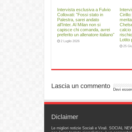
Intervista esclusiva a Fulvio
Interv
Collovati: "Fossi stato in
Cirillo
Palestra, sarei andato
merita
all'Inter. Al Milan non si
Chelse
capisce chi comanda, avrei
calcio
preferito un allenatore italiano"
rischi
Lotito
2 Luglio 2026
25 Gi
Lascia un commento
Devi esse
Diclaimer
Le migliori notizie Sociali e Virali. SOCIAL N