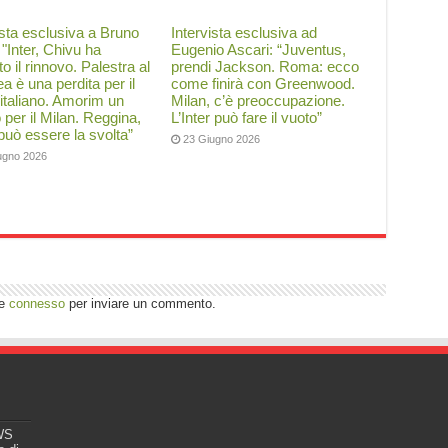
ista esclusiva a Bruno
Intervista esclusiva ad
: "Inter, Chivu ha
Eugenio Ascari: “Juventus,
to il rinnovo. Palestra al
prendi Jackson. Roma: ecco
a è una perdita per il
come finirà con Greenwood.
 italiano. Amorim un
Milan, c’è preoccupazione.
o per il Milan. Reggina,
L’Inter può fare il vuoto”
 può essere la svolta”
23 Giugno 2026
ugno 2026
re
connesso
per inviare un commento.
EWS