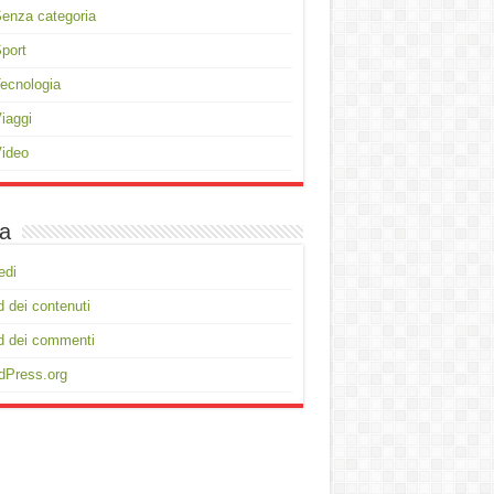
enza categoria
port
ecnologia
iaggi
ideo
a
edi
 dei contenuti
d dei commenti
dPress.org