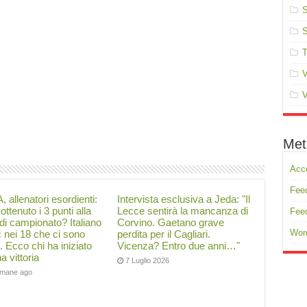
S
S
T
V
V
Met
Acc
Feed
, allenatori esordienti:
Intervista esclusiva a Jeda: "Il
ottenuto i 3 punti alla
Lecce sentirà la mancanza di
Fee
di campionato? Italiano
Corvino. Gaetano grave
Wor
ć nei 18 che ci sono
perdita per il Cagliari.
i. Ecco chi ha iniziato
Vicenza? Entro due anni…"
a vittoria
7 Luglio 2026
timane ago