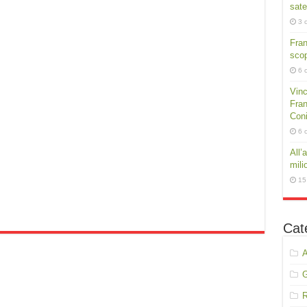
sate
3 
Fra
scop
6 
Vinc
Fran
Conig
6 
All’
mili
15
Cat
A
R