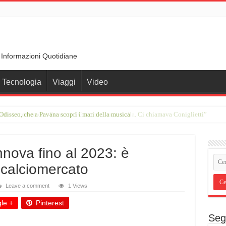
 Informazioni Quotidiane
Tecnologia
Viaggi
Video
rimo incontro con Francesco Guccini in una stalla. Ci chiamava Coniglietti”
nnova fino al 2023: è
i calciomercato
Leave a comment
1 Views
le +
Pinterest
Seg