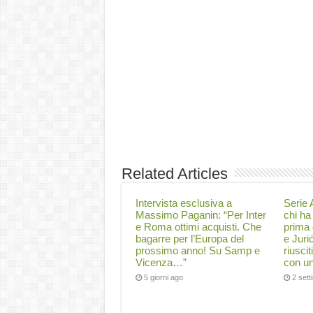
Related Articles
Intervista esclusiva a
Serie A
Massimo Paganin: “Per Inter
chi ha 
e Roma ottimi acquisti. Che
prima 
bagarre per l’Europa del
e Juri
prossimo anno! Su Samp e
riuscit
Vicenza…”
con un
5 giorni ago
2 set