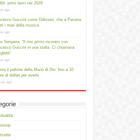
lliti: primi lanci nel 2029
ore ago
ncesco Guccini come Odisseo, che a Pavana
rì i mari della musica
ore ago
e Tempera: “Il mio primo incontro con
cesco Guccini in una stalla. Ci chiamava
lietti”
ore ago
asta il pallone della Mano di Dio: fino a 10
oni di dollari per averlo
 ore ago
egorie
ttualità
Gossip
icette