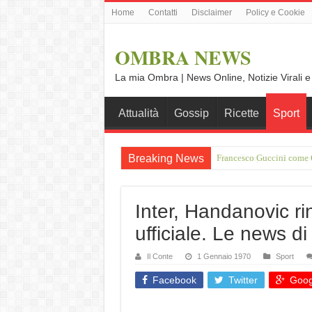
Home
Contatti
Disclaimer
Policy e Cookie
OMBRA NEWS
La mia Ombra | News Online, Notizie Virali e
Attualità
Gossip
Ricette
Sport
Breaking News
Vince Tempera: “Il mio p
Inter, Handanovic ri
ufficiale. Le news d
Il Conte
1 Gennaio 1970
Sport
Facebook
Twitter
Goog