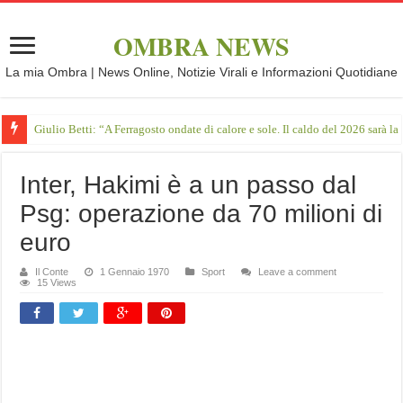
OMBRA NEWS
La mia Ombra | News Online, Notizie Virali e Informazioni Quotidiane
Giulio Betti: “A Ferragosto ondate di calore e sole. Il caldo del 2026 sarà l
Inter, Hakimi è a un passo dal
Psg: operazione da 70 milioni di
euro
Il Conte
1 Gennaio 1970
Sport
Leave a comment
15 Views