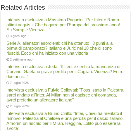
Related Articles
Intervista esclusiva a Massimo Paganin: “Per Inter e Roma
ottimi acquisti. Che bagarre per l’Europa del prossimo anno!
Su Samp e Vicenza…”
3 giorni ago
Serie A, allenatori esordienti: chi ha ottenuto i 3 punti alla
prima di campionato? Italiano e Jurić nei 18 che ci sono
riusciti. Ecco chi ha iniziato con una vittoria
2 settimane ago
Intervista esclusiva a Jeda: "Il Lecce sentirà la mancanza di
Corvino. Gaetano grave perdita per il Cagliari. Vicenza? Entro
due anni…"
7 Luglio 2026
Intervista esclusiva a Fulvio Collovati: "Fossi stato in Palestra,
sarei andato all'Inter. Al Milan non si capisce chi comanda,
avrei preferito un allenatore italiano"
2 Luglio 2026
Intervista esclusiva a Bruno Cirillo: "Inter, Chivu ha meritato il
rinnovo. Palestra al Chelsea è una perdita per il calcio italiano.
Amorim un rischio per il Milan. Reggina, Lotito può essere la
svolta”