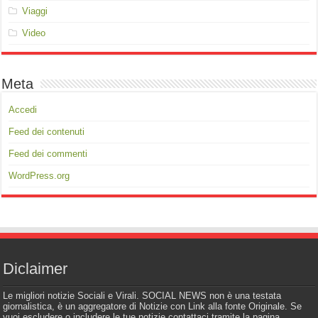
Viaggi
Video
Meta
Accedi
Feed dei contenuti
Feed dei commenti
WordPress.org
Diclaimer
Le migliori notizie Sociali e Virali. SOCIAL NEWS non è una testata
giornalistica, è un aggregatore di Notizie con Link alla fonte Originale. Se
vuoi escludere o includere le tue notizie contattaci tramite la pagina