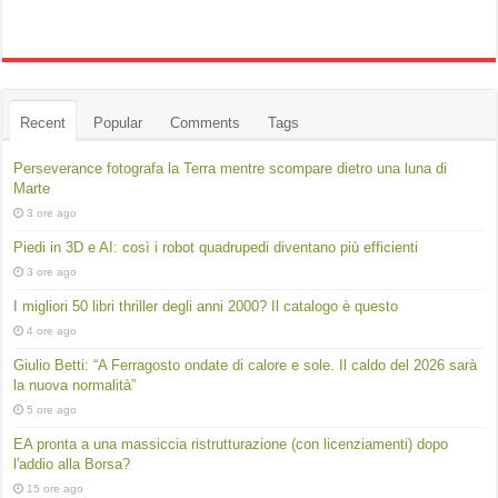
Recent
Popular
Comments
Tags
Perseverance fotografa la Terra mentre scompare dietro una luna di
Marte
3 ore ago
Piedi in 3D e AI: così i robot quadrupedi diventano più efficienti
3 ore ago
I migliori 50 libri thriller degli anni 2000? Il catalogo è questo
4 ore ago
Giulio Betti: “A Ferragosto ondate di calore e sole. Il caldo del 2026 sarà
la nuova normalità”
5 ore ago
EA pronta a una massiccia ristrutturazione (con licenziamenti) dopo
l'addio alla Borsa?
15 ore ago