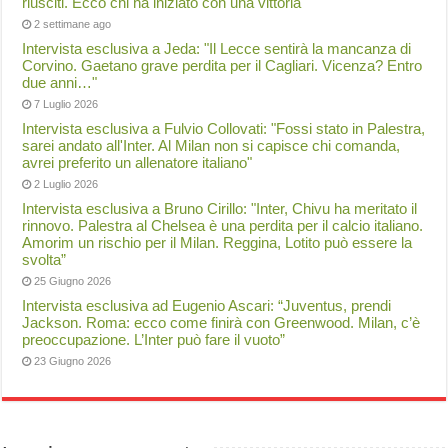
riusciti. Ecco chi ha iniziato con una vittoria
2 settimane ago
Intervista esclusiva a Jeda: "Il Lecce sentirà la mancanza di
Corvino. Gaetano grave perdita per il Cagliari. Vicenza? Entro
due anni…"
7 Luglio 2026
Intervista esclusiva a Fulvio Collovati: "Fossi stato in Palestra,
sarei andato all'Inter. Al Milan non si capisce chi comanda,
avrei preferito un allenatore italiano"
2 Luglio 2026
Intervista esclusiva a Bruno Cirillo: "Inter, Chivu ha meritato il
rinnovo. Palestra al Chelsea è una perdita per il calcio italiano.
Amorim un rischio per il Milan. Reggina, Lotito può essere la
svolta”
25 Giugno 2026
Intervista esclusiva ad Eugenio Ascari: “Juventus, prendi
Jackson. Roma: ecco come finirà con Greenwood. Milan, c’è
preoccupazione. L’Inter può fare il vuoto”
23 Giugno 2026