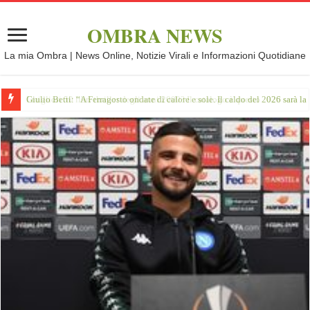
OMBRA NEWS
La mia Ombra | News Online, Notizie Virali e Informazioni Quotidiane
Giulio Betti: “A Ferragosto ondate di calore e sole. Il caldo del 2026 sarà l