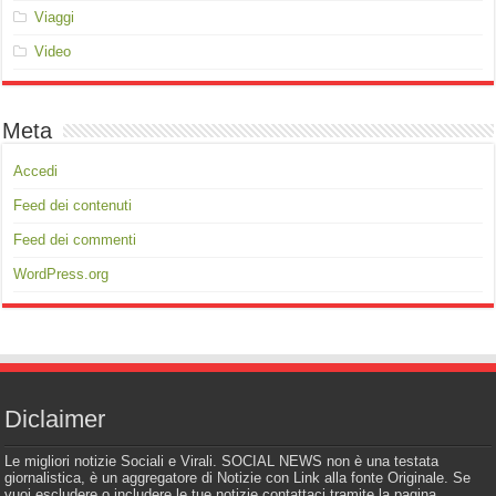
Viaggi
Video
Meta
Accedi
Feed dei contenuti
Feed dei commenti
WordPress.org
Diclaimer
Le migliori notizie Sociali e Virali. SOCIAL NEWS non è una testata
giornalistica, è un aggregatore di Notizie con Link alla fonte Originale. Se
vuoi escludere o includere le tue notizie contattaci tramite la pagina