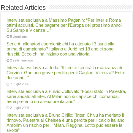
Related Articles
Intervista esclusiva a Massimo Paganin: “Per Inter e Roma
ottimi acquisti. Che bagarre per l’Europa del prossimo anno!
Su Samp e Vicenza…”
5 giorni ago
Serie A, allenatori esordienti: chi ha ottenuto i 3 punti alla
prima di campionato? Italiano e Jurić nei 18 che ci sono
riusciti. Ecco chi ha iniziato con una vittoria
2 settimane ago
Intervista esclusiva a Jeda: "Il Lecce sentirà la mancanza di
Corvino. Gaetano grave perdita per il Cagliari. Vicenza? Entro
due anni…"
7 Luglio 2026
Intervista esclusiva a Fulvio Collovati: "Fossi stato in Palestra,
sarei andato all'Inter. Al Milan non si capisce chi comanda,
avrei preferito un allenatore italiano"
2 Luglio 2026
Intervista esclusiva a Bruno Cirillo: "Inter, Chivu ha meritato il
rinnovo. Palestra al Chelsea è una perdita per il calcio italiano.
Amorim un rischio per il Milan. Reggina, Lotito può essere la
svolta”