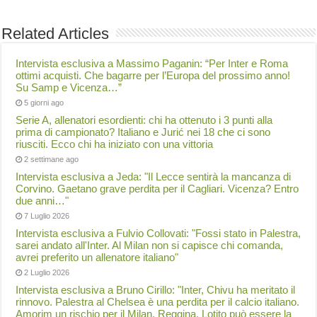
Related Articles
Intervista esclusiva a Massimo Paganin: “Per Inter e Roma
ottimi acquisti. Che bagarre per l’Europa del prossimo anno!
Su Samp e Vicenza…”
5 giorni ago
Serie A, allenatori esordienti: chi ha ottenuto i 3 punti alla
prima di campionato? Italiano e Jurić nei 18 che ci sono
riusciti. Ecco chi ha iniziato con una vittoria
2 settimane ago
Intervista esclusiva a Jeda: "Il Lecce sentirà la mancanza di
Corvino. Gaetano grave perdita per il Cagliari. Vicenza? Entro
due anni…"
7 Luglio 2026
Intervista esclusiva a Fulvio Collovati: "Fossi stato in Palestra,
sarei andato all'Inter. Al Milan non si capisce chi comanda,
avrei preferito un allenatore italiano"
2 Luglio 2026
Intervista esclusiva a Bruno Cirillo: "Inter, Chivu ha meritato il
rinnovo. Palestra al Chelsea è una perdita per il calcio italiano.
Amorim un rischio per il Milan. Reggina, Lotito può essere la