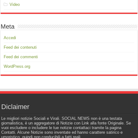
Video
Meta
Accedi
Feed dei contenuti
Feed dei commenti
WordPress.org
Diclaimer
Le migliori notizie Sociali e Virali. SOCIAL NEWS non è una testata
giornalistica, è un aggregatore di Notizie con Link alla fonte Originale. Se
vuoi escludere o includere le tue notizie contattaci tramite la pagina
Contatti. Alcune Notizie sono inventate ed hanno carattere satirico e
umoristico, quindi non conducibili a fatti reali.