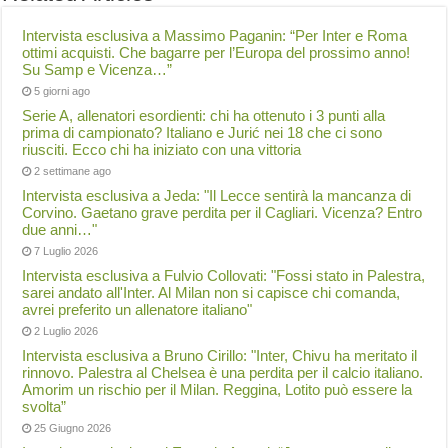
Intervista esclusiva a Massimo Paganin: “Per Inter e Roma
ottimi acquisti. Che bagarre per l’Europa del prossimo anno!
Su Samp e Vicenza…”
5 giorni ago
Serie A, allenatori esordienti: chi ha ottenuto i 3 punti alla
prima di campionato? Italiano e Jurić nei 18 che ci sono
riusciti. Ecco chi ha iniziato con una vittoria
2 settimane ago
Intervista esclusiva a Jeda: "Il Lecce sentirà la mancanza di
Corvino. Gaetano grave perdita per il Cagliari. Vicenza? Entro
due anni…"
7 Luglio 2026
Intervista esclusiva a Fulvio Collovati: "Fossi stato in Palestra,
sarei andato all'Inter. Al Milan non si capisce chi comanda,
avrei preferito un allenatore italiano"
2 Luglio 2026
Intervista esclusiva a Bruno Cirillo: "Inter, Chivu ha meritato il
rinnovo. Palestra al Chelsea è una perdita per il calcio italiano.
Amorim un rischio per il Milan. Reggina, Lotito può essere la
svolta”
25 Giugno 2026