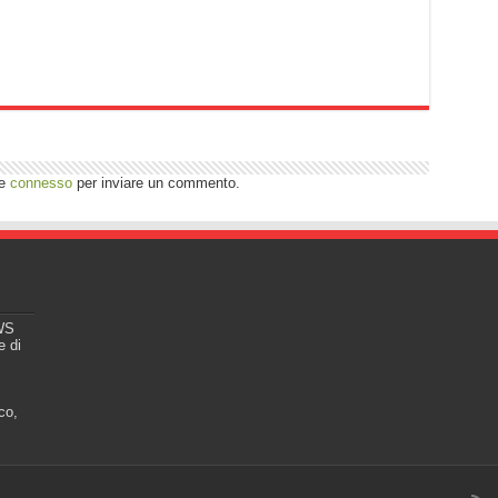
re
connesso
per inviare un commento.
EWS
e di
co,