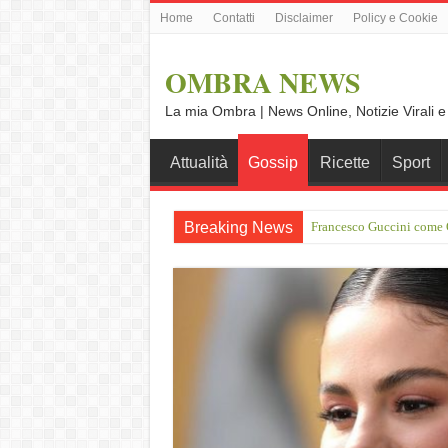
Home
Contatti
Disclaimer
Policy e Cookie
OMBRA NEWS
La mia Ombra | News Online, Notizie Virali e
Attualità
Gossip
Ricette
Sport
Breaking News
Francesco Guccini come O
Vince Tempera: “Il mio p