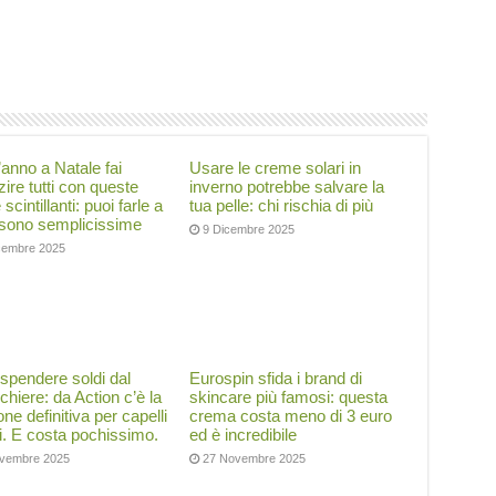
anno a Natale fai
Usare le creme solari in
ire tutti con queste
inverno potrebbe salvare la
scintillanti: puoi farle a
tua pelle: chi rischia di più
 sono semplicissime
9 Dicembre 2025
cembre 2025
spendere soldi dal
Eurospin sfida i brand di
chiere: da Action c’è la
skincare più famosi: questa
one definitiva per capelli
crema costa meno di 3 euro
ti. E costa pochissimo.
ed è incredibile
vembre 2025
27 Novembre 2025