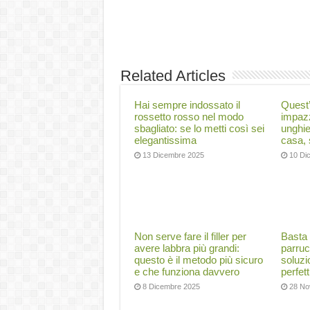
Related Articles
Hai sempre indossato il
Quest’
rossetto rosso nel modo
impazz
sbagliato: se lo metti così sei
unghie 
elegantissima
casa,
13 Dicembre 2025
10 Di
Non serve fare il filler per
Basta 
avere labbra più grandi:
parruc
questo è il metodo più sicuro
soluzi
e che funziona davvero
perfet
8 Dicembre 2025
28 No