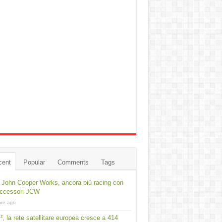
cent
Popular
Comments
Tags
 John Cooper Works, ancora più racing con
accessori JCW
ore ago
², la rete satellitare europea cresce a 414