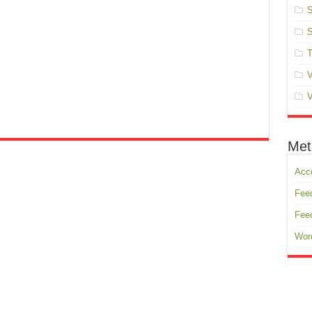
S
S
T
V
V
Met
Acc
Feed
Fee
Wor