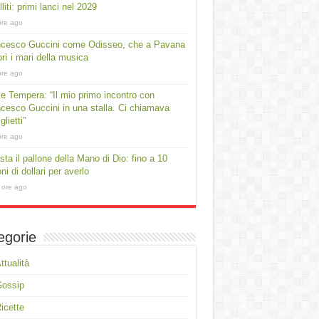
lliti: primi lanci nel 2029
ore ago
ncesco Guccini come Odisseo, che a Pavana
rì i mari della musica
ore ago
e Tempera: “Il mio primo incontro con
cesco Guccini in una stalla. Ci chiamava
lietti”
ore ago
asta il pallone della Mano di Dio: fino a 10
oni di dollari per averlo
 ore ago
egorie
ttualità
Gossip
icette