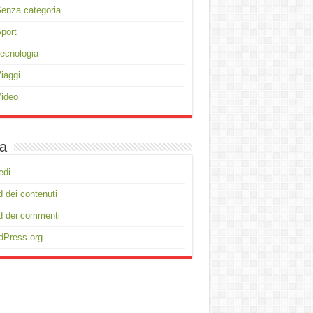
enza categoria
port
ecnologia
iaggi
ideo
a
edi
 dei contenuti
d dei commenti
dPress.org