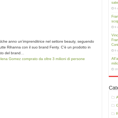
sate
6 
Fra
scop
9 
Vinc
Fran
che anno un’imprenditrice nel settore beauty, seguendo
Conig
tutte Rihanna con il suo brand Fenty. C’è un prodotto in
9 
zato del brand…
Selena Gomez comprato da oltre 3 milioni di persone
All’
mili
18
Cat
A
R