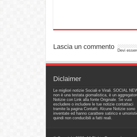
Lascia un commento
Devi esse
Diclaimer
Le migliori notizie Sociali e Virali. SOCIAL N
non è una testata giornalistica, è un aggregator
Notizie con Link alla fonte Originale. Se vuoi
escludere o includere le tue notizie contattaci
tramite la pagina Contatti. Alcune Notizie sono
inventate ed hanno carattere satirico e umoristi
quindi non conducibili a fatti reali.