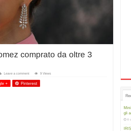
Gomez comprato da oltre 3
Leave a comment
9 Views
le +
Pinterest
Re
Mini
gli 
6 
IRIS