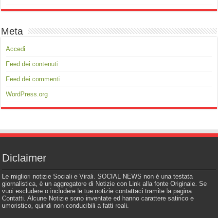
Meta
Accedi
Feed dei contenuti
Feed dei commenti
WordPress.org
Diclaimer
Le migliori notizie Sociali e Virali. SOCIAL NEWS non è una testata
giornalistica, è un aggregatore di Notizie con Link alla fonte Originale. Se
vuoi escludere o includere le tue notizie contattaci tramite la pagina
Contatti. Alcune Notizie sono inventate ed hanno carattere satirico e
umoristico, quindi non conducibili a fatti reali.