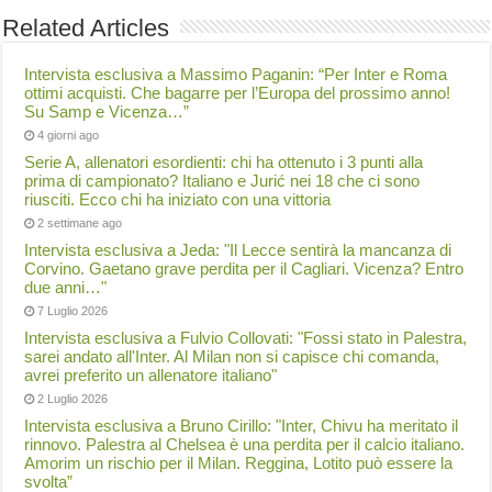
Related Articles
Intervista esclusiva a Massimo Paganin: “Per Inter e Roma
ottimi acquisti. Che bagarre per l’Europa del prossimo anno!
Su Samp e Vicenza…”
4 giorni ago
Serie A, allenatori esordienti: chi ha ottenuto i 3 punti alla
prima di campionato? Italiano e Jurić nei 18 che ci sono
riusciti. Ecco chi ha iniziato con una vittoria
2 settimane ago
Intervista esclusiva a Jeda: "Il Lecce sentirà la mancanza di
Corvino. Gaetano grave perdita per il Cagliari. Vicenza? Entro
due anni…"
7 Luglio 2026
Intervista esclusiva a Fulvio Collovati: "Fossi stato in Palestra,
sarei andato all'Inter. Al Milan non si capisce chi comanda,
avrei preferito un allenatore italiano"
2 Luglio 2026
Intervista esclusiva a Bruno Cirillo: "Inter, Chivu ha meritato il
rinnovo. Palestra al Chelsea è una perdita per il calcio italiano.
Amorim un rischio per il Milan. Reggina, Lotito può essere la
svolta”