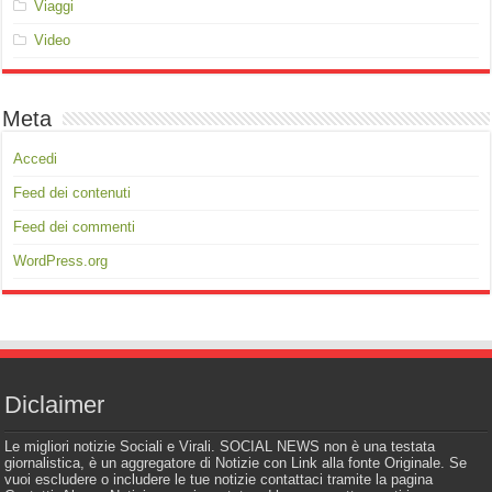
Viaggi
Video
Meta
Accedi
Feed dei contenuti
Feed dei commenti
WordPress.org
Diclaimer
Le migliori notizie Sociali e Virali. SOCIAL NEWS non è una testata
giornalistica, è un aggregatore di Notizie con Link alla fonte Originale. Se
vuoi escludere o includere le tue notizie contattaci tramite la pagina