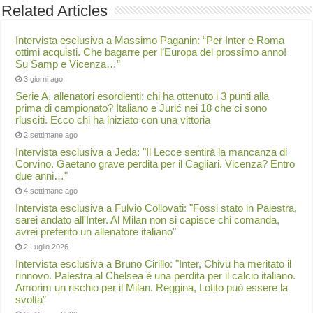
Related Articles
Intervista esclusiva a Massimo Paganin: “Per Inter e Roma
ottimi acquisti. Che bagarre per l’Europa del prossimo anno!
Su Samp e Vicenza…”
3 giorni ago
Serie A, allenatori esordienti: chi ha ottenuto i 3 punti alla
prima di campionato? Italiano e Jurić nei 18 che ci sono
riusciti. Ecco chi ha iniziato con una vittoria
2 settimane ago
Intervista esclusiva a Jeda: "Il Lecce sentirà la mancanza di
Corvino. Gaetano grave perdita per il Cagliari. Vicenza? Entro
due anni…"
4 settimane ago
Intervista esclusiva a Fulvio Collovati: "Fossi stato in Palestra,
sarei andato all'Inter. Al Milan non si capisce chi comanda,
avrei preferito un allenatore italiano"
2 Luglio 2026
Intervista esclusiva a Bruno Cirillo: "Inter, Chivu ha meritato il
rinnovo. Palestra al Chelsea è una perdita per il calcio italiano.
Amorim un rischio per il Milan. Reggina, Lotito può essere la
svolta”