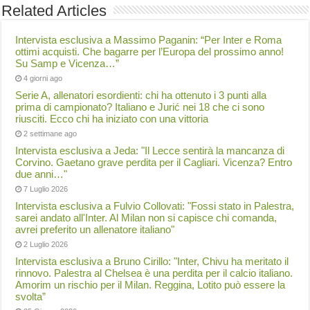
Related Articles
Intervista esclusiva a Massimo Paganin: “Per Inter e Roma
ottimi acquisti. Che bagarre per l’Europa del prossimo anno!
Su Samp e Vicenza…”
4 giorni ago
Serie A, allenatori esordienti: chi ha ottenuto i 3 punti alla
prima di campionato? Italiano e Jurić nei 18 che ci sono
riusciti. Ecco chi ha iniziato con una vittoria
2 settimane ago
Intervista esclusiva a Jeda: "Il Lecce sentirà la mancanza di
Corvino. Gaetano grave perdita per il Cagliari. Vicenza? Entro
due anni…"
7 Luglio 2026
Intervista esclusiva a Fulvio Collovati: "Fossi stato in Palestra,
sarei andato all'Inter. Al Milan non si capisce chi comanda,
avrei preferito un allenatore italiano"
2 Luglio 2026
Intervista esclusiva a Bruno Cirillo: "Inter, Chivu ha meritato il
rinnovo. Palestra al Chelsea è una perdita per il calcio italiano.
Amorim un rischio per il Milan. Reggina, Lotito può essere la
svolta”