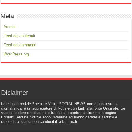
Meta
Accedi
Feed dei contenuti
Feed dei commenti
WordPress.org
Diclaimer
Le migliori notizie Sociali e Virali. SOCIAL NEWS non è una testata
giornalistica, è un aggregatore di Notizie con Link alla fonte Originale. Se
vuoi escludere o includere le tue notizie contattaci tramite la pagina
Contatti. Alcune Notizie sono inventate ed hanno carattere satirico e
umoristico, quindi non conducibili a fatti reali.