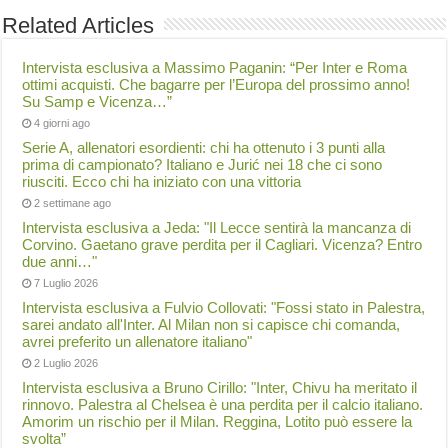
Related Articles
Intervista esclusiva a Massimo Paganin: “Per Inter e Roma
ottimi acquisti. Che bagarre per l’Europa del prossimo anno!
Su Samp e Vicenza…”
4 giorni ago
Serie A, allenatori esordienti: chi ha ottenuto i 3 punti alla
prima di campionato? Italiano e Jurić nei 18 che ci sono
riusciti. Ecco chi ha iniziato con una vittoria
2 settimane ago
Intervista esclusiva a Jeda: "Il Lecce sentirà la mancanza di
Corvino. Gaetano grave perdita per il Cagliari. Vicenza? Entro
due anni…"
7 Luglio 2026
Intervista esclusiva a Fulvio Collovati: "Fossi stato in Palestra,
sarei andato all'Inter. Al Milan non si capisce chi comanda,
avrei preferito un allenatore italiano"
2 Luglio 2026
Intervista esclusiva a Bruno Cirillo: "Inter, Chivu ha meritato il
rinnovo. Palestra al Chelsea è una perdita per il calcio italiano.
Amorim un rischio per il Milan. Reggina, Lotito può essere la
svolta”