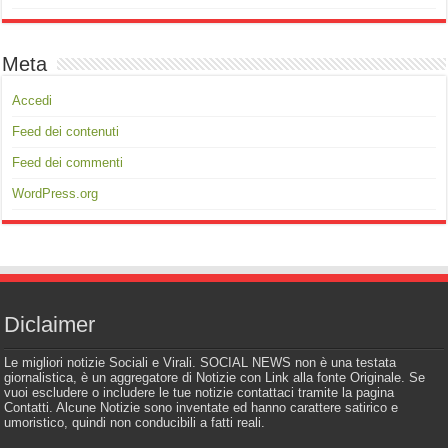
Meta
Accedi
Feed dei contenuti
Feed dei commenti
WordPress.org
Diclaimer
Le migliori notizie Sociali e Virali. SOCIAL NEWS non è una testata
giornalistica, è un aggregatore di Notizie con Link alla fonte Originale. Se
vuoi escludere o includere le tue notizie contattaci tramite la pagina
Contatti. Alcune Notizie sono inventate ed hanno carattere satirico e
umoristico, quindi non conducibili a fatti reali.