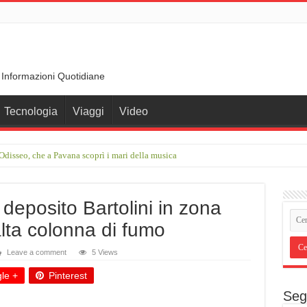
 Informazioni Quotidiane
Tecnologia
Viaggi
Video
disseo, che a Pavana scoprì i mari della musica
rimo incontro con Francesco Guccini in una stalla. Ci chiamava Coniglietti”
deposito Bartolini in zona
lta colonna di fumo
Leave a comment
5 Views
le +
Pinterest
Seg