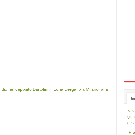
dio nel deposito Bartolini in zona Dergano a Milano: alta
Re
Mini
gli 
12
IRIS