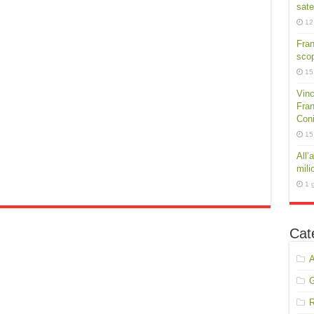
sate
12
Fra
scop
15
Vinc
Fran
Conig
15
All’
mili
1 
Cat
A
R