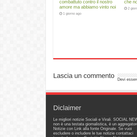
combattuto contro il nostro
che no
amore ma abbiamo vinto noi
2 gior
1 giorno ago
Lascia un commento
Devi esse
Diclaimer
Le migliori notizie Sociali e Virali. SOCIAL N
non è una testata giornalistica, è un aggregator
Notizie con Link alla fonte Originale. Se vuoi
escludere o includere le tue notizie contattaci