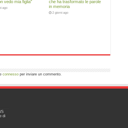
n vedo mia figlia”
che ha trasformato le parole
in memoria
ni ago
2 giorni ago
re
connesso
per inviare un commento.
EWS
e di