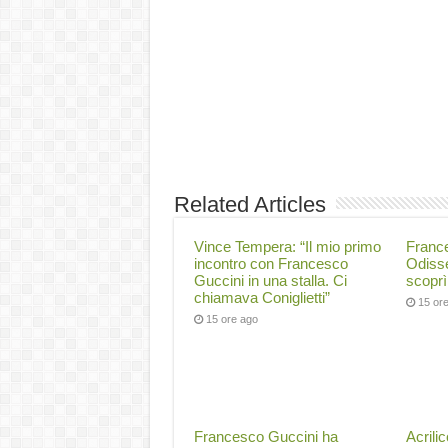
Related Articles
Vince Tempera: “Il mio primo
Franc
incontro con Francesco
Odiss
Guccini in una stalla. Ci
scoprì
chiamava Coniglietti”
15 or
15 ore ago
Francesco Guccini ha
Acrili