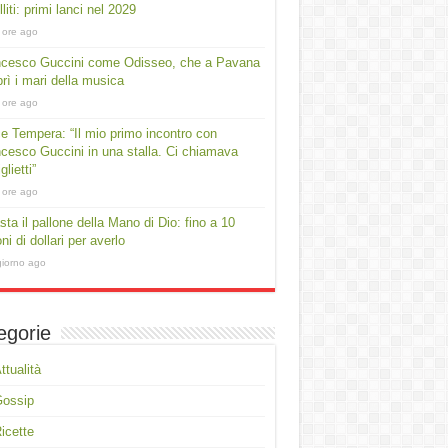
lliti: primi lanci nel 2029
 ore ago
ncesco Guccini come Odisseo, che a Pavana
rì i mari della musica
 ore ago
e Tempera: “Il mio primo incontro con
cesco Guccini in una stalla. Ci chiamava
lietti”
 ore ago
asta il pallone della Mano di Dio: fino a 10
oni di dollari per averlo
giorno ago
egorie
ttualità
Gossip
icette