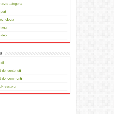
enza categoria
port
ecnologia
iaggi
ideo
a
edi
 dei contenuti
d dei commenti
dPress.org