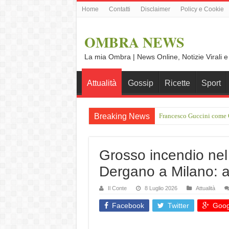
Home
Contatti
Disclaimer
Policy e Cookie
OMBRA NEWS
La mia Ombra | News Online, Notizie Virali e
Attualità
Gossip
Ricette
Sport
Breaking News
Francesco Guccini come O
Vince Tempera: “Il mio p
Grosso incendio nel 
Dergano a Milano: a
Il Conte
8 Luglio 2026
Attualità
Facebook
Twitter
Goog