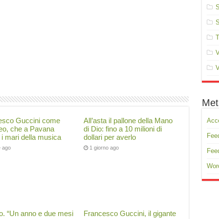
S
S
T
V
V
Met
esco Guccini come
All’asta il pallone della Mano
Acc
eo, che a Pavana
di Dio: fino a 10 milioni di
Feed
 i mari della musica
dollari per averlo
e ago
1 giorno ago
Fee
Wor
co. “Un anno e due mesi
Francesco Guccini, il gigante