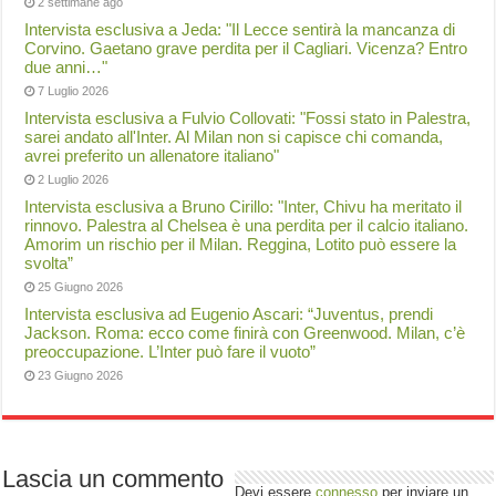
2 settimane ago
Intervista esclusiva a Jeda: "Il Lecce sentirà la mancanza di
Corvino. Gaetano grave perdita per il Cagliari. Vicenza? Entro
due anni…"
7 Luglio 2026
Intervista esclusiva a Fulvio Collovati: "Fossi stato in Palestra,
sarei andato all'Inter. Al Milan non si capisce chi comanda,
avrei preferito un allenatore italiano"
2 Luglio 2026
Intervista esclusiva a Bruno Cirillo: "Inter, Chivu ha meritato il
rinnovo. Palestra al Chelsea è una perdita per il calcio italiano.
Amorim un rischio per il Milan. Reggina, Lotito può essere la
svolta”
25 Giugno 2026
Intervista esclusiva ad Eugenio Ascari: “Juventus, prendi
Jackson. Roma: ecco come finirà con Greenwood. Milan, c’è
preoccupazione. L’Inter può fare il vuoto”
23 Giugno 2026
Lascia un commento
Devi essere
connesso
per inviare un