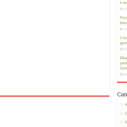
li r
12
Pizz
biso
12
Croc
gior
14
Mila
part
Simi
14
Cat
A
R