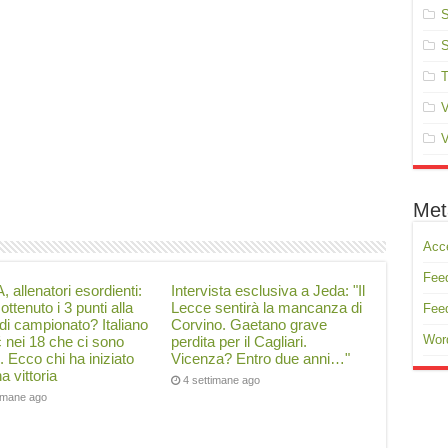
S
S
T
V
V
Met
Acc
Feed
, allenatori esordienti:
Intervista esclusiva a Jeda: "Il
ottenuto i 3 punti alla
Lecce sentirà la mancanza di
Fee
di campionato? Italiano
Corvino. Gaetano grave
Wor
ć nei 18 che ci sono
perdita per il Cagliari.
i. Ecco chi ha iniziato
Vicenza? Entro due anni…"
a vittoria
4 settimane ago
timane ago