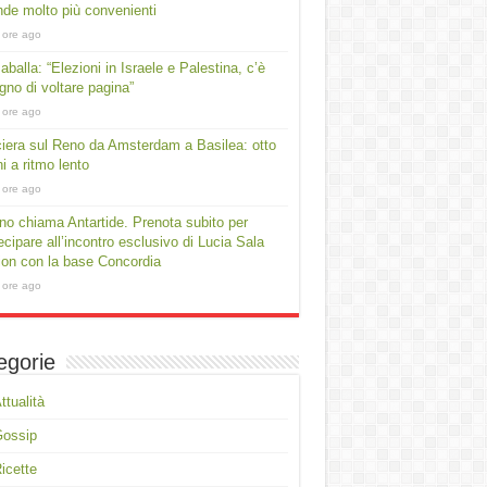
ende molto più convenienti
 ore ago
aballa: “Elezioni in Israele e Palestina, c’è
gno di voltare pagina”
 ore ago
iera sul Reno da Amsterdam a Basilea: otto
ni a ritmo lento
 ore ago
no chiama Antartide. Prenota subito per
ecipare all’incontro esclusivo di Lucia Sala
on con la base Concordia
 ore ago
egorie
ttualità
Gossip
icette