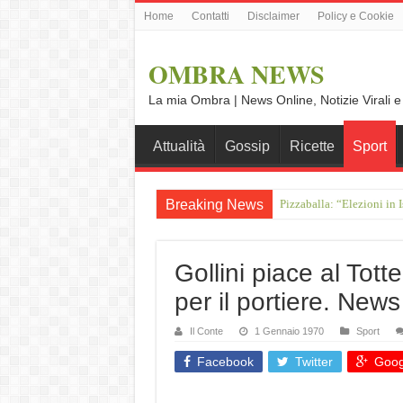
Home
Contatti
Disclaimer
Policy e Cookie
OMBRA NEWS
La mia Ombra | News Online, Notizie Virali e
Attualità
Gossip
Ricette
Sport
Breaking News
Crociera sul Reno da Amst
Gollini piace al Tott
per il portiere. New
Il Conte
1 Gennaio 1970
Sport
Facebook
Twitter
Goog