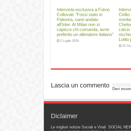
Intervista esclusiva a Fulvio
Interv
Collovati: "Fossi stato in
Cirillo
Palestra, sarei andato
merita
all'Inter. Al Milan non si
Chelse
capisce chi comanda, avrei
calcio
preferito un allenatore italiano"
rischi
Lotito
2 Luglio 2026
25 Gi
Lascia un commento
Devi esse
Diclaimer
Le migliori notizie Sociali e Virali. SOCIAL N