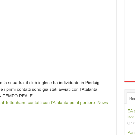
e la squadra: il club inglese ha individuato in Pierluigi
e i primi contatti sono già stati avviati con l’Atalanta
N TEMPO REALE
Re
 al Tottenham: contatti con l’Atalanta per il portiere. News
EA p
lice
12
Pann