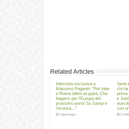
Related Articles
Intervista esclusiva a
Serie A
Massimo Paganin: “Per Inter
chi ha 
e Roma ottimi acquisti. Che
prima 
bagarre per l’Europa del
e Juri
prossimo anno! Su Samp e
riuscit
Vicenza…”
con un
3 giorni ago
2 set