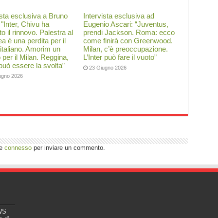
ista esclusiva a Bruno
Intervista esclusiva ad
: "Inter, Chivu ha
Eugenio Ascari: “Juventus,
to il rinnovo. Palestra al
prendi Jackson. Roma: ecco
a è una perdita per il
come finirà con Greenwood.
 italiano. Amorim un
Milan, c’è preoccupazione.
o per il Milan. Reggina,
L’Inter può fare il vuoto”
 può essere la svolta”
23 Giugno 2026
ugno 2026
re
connesso
per inviare un commento.
EWS