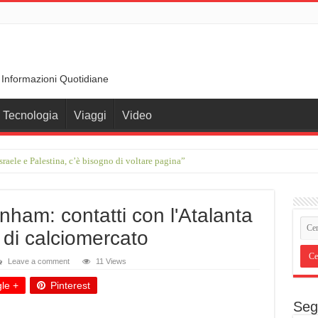
 Informazioni Quotidiane
Tecnologia
Viaggi
Video
erdam a Basilea: otto giorni a ritmo lento
enham: contatti con l'Atalanta
s di calciomercato
Leave a comment
11 Views
le +
Pinterest
Seg