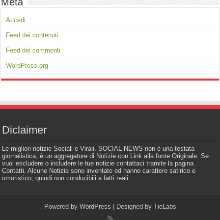
Meta
Accedi
Feed dei contenuti
Feed dei commenti
WordPress.org
Diclaimer
Le migliori notizie Sociali e Virali. SOCIAL NEWS non è una testata
giornalistica, è un aggregatore di Notizie con Link alla fonte Originale. Se
vuoi escludere o includere le tue notizie contattaci tramite la pagina
Contatti. Alcune Notizie sono inventate ed hanno carattere satirico e
umoristico, quindi non conducibili a fatti reali.
Powered by
WordPress
| Designed by
TieLabs