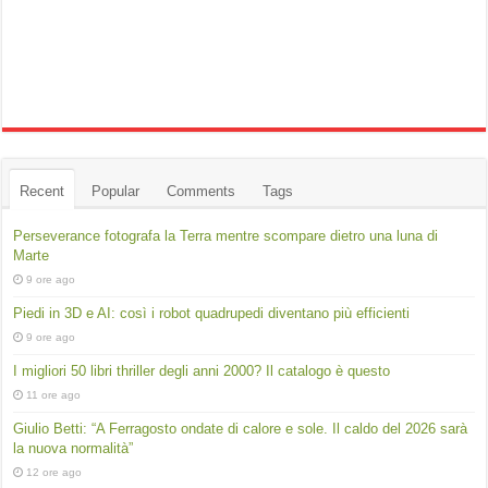
Recent
Popular
Comments
Tags
Perseverance fotografa la Terra mentre scompare dietro una luna di
Marte
9 ore ago
Piedi in 3D e AI: così i robot quadrupedi diventano più efficienti
9 ore ago
I migliori 50 libri thriller degli anni 2000? Il catalogo è questo
11 ore ago
Giulio Betti: “A Ferragosto ondate di calore e sole. Il caldo del 2026 sarà
la nuova normalità”
12 ore ago