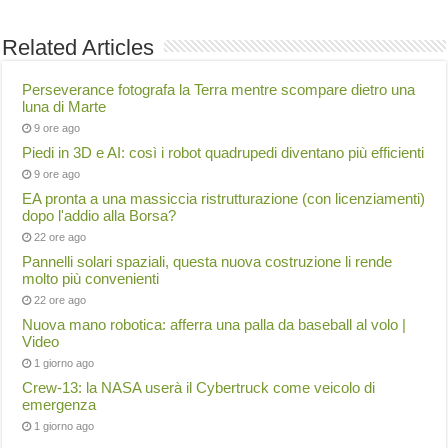
Related Articles
Perseverance fotografa la Terra mentre scompare dietro una
luna di Marte
9 ore ago
Piedi in 3D e AI: così i robot quadrupedi diventano più efficienti
9 ore ago
EA pronta a una massiccia ristrutturazione (con licenziamenti)
dopo l'addio alla Borsa?
22 ore ago
Pannelli solari spaziali, questa nuova costruzione li rende
molto più convenienti
22 ore ago
Nuova mano robotica: afferra una palla da baseball al volo |
Video
1 giorno ago
Crew-13: la NASA userà il Cybertruck come veicolo di
emergenza
1 giorno ago