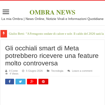
OMBRA NEWS
La mia Ombra | News Online, Notizie Virali e Informazioni Quotidiane
Giulio Betti: “A Ferragosto ondate di calore e sole. Il caldo del 2026 sarà l
Gli occhiali smart di Meta
potrebbero ricevere una feature
molto controversa
Il Conte
5 Giugno 2026
Tecnologia
Leave a comment
4 Views