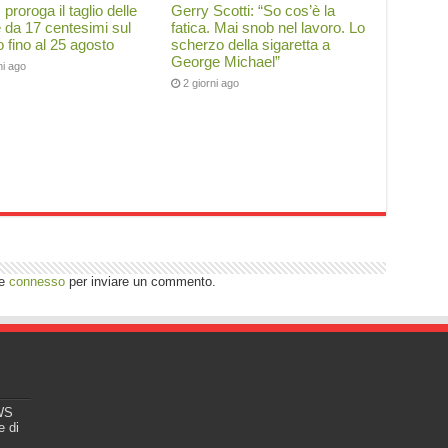
 proroga il taglio delle
Gerry Scotti: “So cos’è la
 da 17 centesimi sul
fatica. Mai snob nel lavoro. Lo
o fino al 25 agosto
scherzo della sigaretta a
George Michael”
ni ago
2 giorni ago
re
connesso
per inviare un commento.
EWS
e di