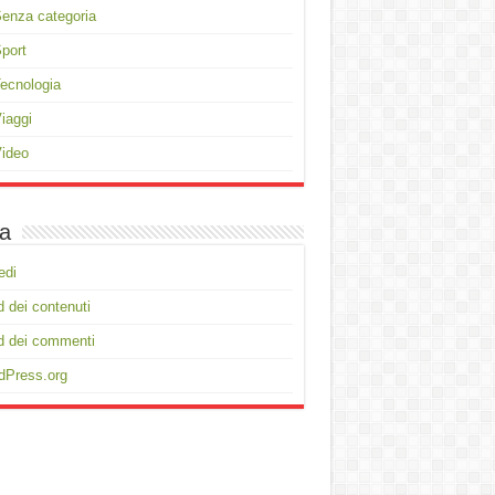
enza categoria
port
ecnologia
iaggi
ideo
a
edi
 dei contenuti
d dei commenti
dPress.org