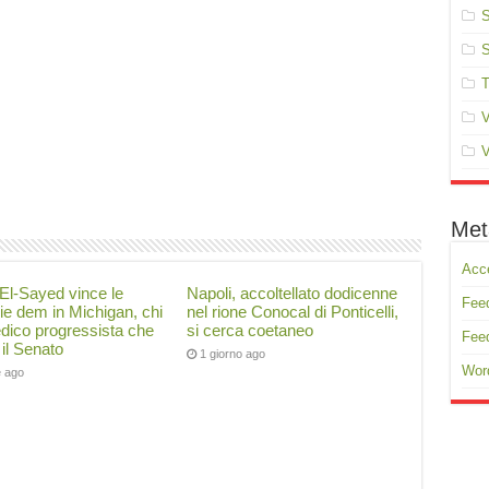
S
S
T
V
V
Met
Acc
El-Sayed vince le
Napoli, accoltellato dodicenne
Feed
ie dem in Michigan, chi
nel rione Conocal di Ponticelli,
edico progressista che
si cerca coetaneo
Fee
il Senato
1 giorno ago
Wor
e ago