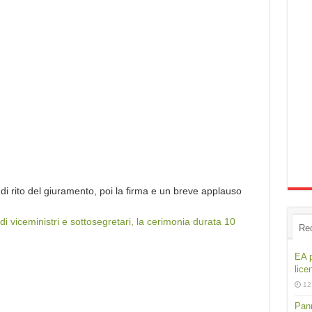
a di rito del giuramento, poi la firma e un breve applauso
i viceministri e sottosegretari, la cerimonia durata 10
Re
EA p
lice
12
Pann