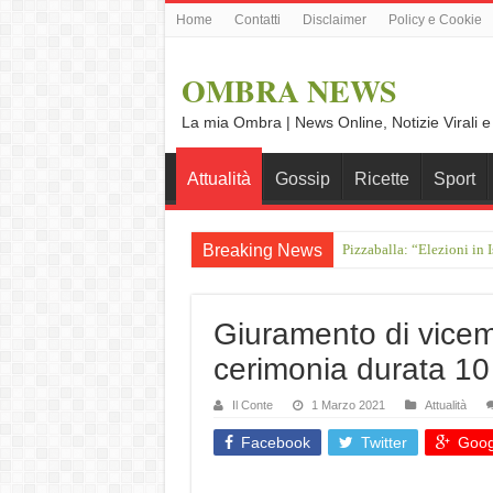
Home
Contatti
Disclaimer
Policy e Cookie
OMBRA NEWS
La mia Ombra | News Online, Notizie Virali e
Attualità
Gossip
Ricette
Sport
Breaking News
Pizzaballa: “Elezioni in I
Crociera sul Reno da Amst
Giuramento di vicemin
cerimonia durata 10
Il Conte
1 Marzo 2021
Attualità
Facebook
Twitter
Goog