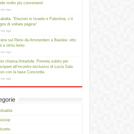
ende molto più convenienti
 ore ago
aballa: “Elezioni in Israele e Palestina, c’è
gno di voltare pagina”
 ore ago
iera sul Reno da Amsterdam a Basilea: otto
ni a ritmo lento
 ore ago
no chiama Antartide. Prenota subito per
ecipare all’incontro esclusivo di Lucia Sala
on con la base Concordia
 ore ago
egorie
ttualità
Gossip
icette