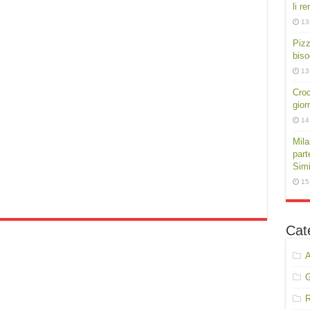
li r
13
Pizz
biso
13
Croc
gior
14
Mila
part
Simi
15
Cat
A
R