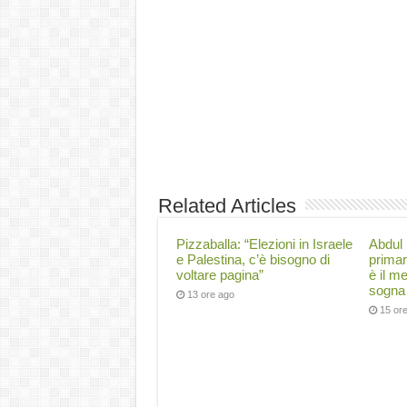
Related Articles
Pizzaballa: “Elezioni in Israele
Abdul 
e Palestina, c’è bisogno di
primar
voltare pagina”
è il m
sogna 
13 ore ago
15 or