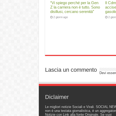
“Vi spiego perché per la Gen
Il Cdm
Z la carriera non è tutto. Sono
accise
disillusi, cercano serenità”
gasoli
2 giorni ago
2 gior
Lascia un commento
Devi esse
Diclaimer
Le migliori notizie Sociali e Virali. SOCIAL N
non è una testata giornalistica, è un aggregator
Notizie con Link alla fonte Originale. Se vuoi