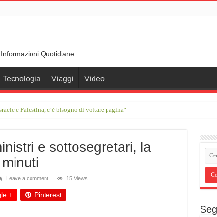
 Informazioni Quotidiane
Tecnologia
Viaggi
Video
sraele e Palestina, c’è bisogno di voltare pagina”
erdam a Basilea: otto giorni a ritmo lento
istri e sottosegretari, la
 minuti
Leave a comment
15 Views
le +
Pinterest
Seg