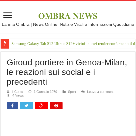
OMBRA NEWS
La mia Ombra | News Online, Notizie Virali e Informazioni Quotidiane
Samsung Galaxy Tab S12 Ultra e S12+ vicini: nuovi render confermano il d
Giroud portiere in Genoa-Milan,
le reazioni sui social e i
precedenti
Il Conte
1 Gennaio 1970
Sport
Leave a comment
4 Views