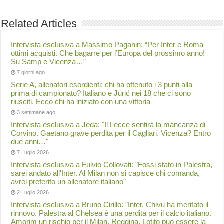
Related Articles
Intervista esclusiva a Massimo Paganin: “Per Inter e Roma
ottimi acquisti. Che bagarre per l’Europa del prossimo anno!
Su Samp e Vicenza…”
7 giorni ago
Serie A, allenatori esordienti: chi ha ottenuto i 3 punti alla
prima di campionato? Italiano e Jurić nei 18 che ci sono
riusciti. Ecco chi ha iniziato con una vittoria
3 settimane ago
Intervista esclusiva a Jeda: "Il Lecce sentirà la mancanza di
Corvino. Gaetano grave perdita per il Cagliari. Vicenza? Entro
due anni…"
7 Luglio 2026
Intervista esclusiva a Fulvio Collovati: "Fossi stato in Palestra,
sarei andato all'Inter. Al Milan non si capisce chi comanda,
avrei preferito un allenatore italiano"
2 Luglio 2026
Intervista esclusiva a Bruno Cirillo: "Inter, Chivu ha meritato il
rinnovo. Palestra al Chelsea è una perdita per il calcio italiano.
Amorim un rischio per il Milan. Reggina, Lotito può essere la