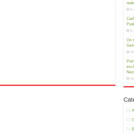
real
8 
CarP
Podc
8 
On t
Germ
10
Pren
escl
Nazi
10
Cat
A
R