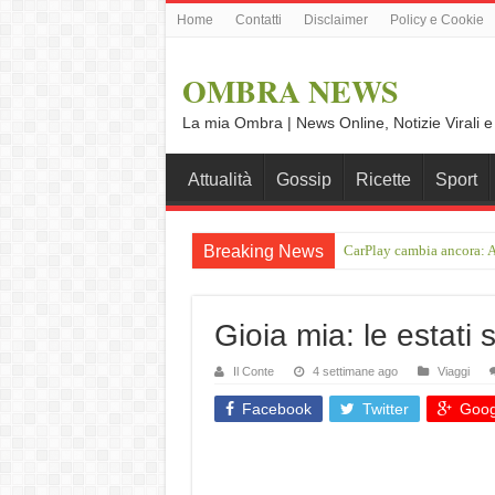
Home
Contatti
Disclaimer
Policy e Cookie
OMBRA NEWS
La mia Ombra | News Online, Notizie Virali e
Attualità
Gossip
Ricette
Sport
Breaking News
CarPlay cambia ancora: A
On the road da Ulma a No
Gioia mia: le estati 
Il Conte
4 settimane ago
Viaggi
Facebook
Twitter
Goog