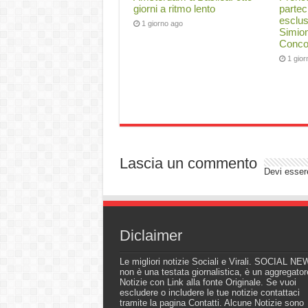
giorni a ritmo lento
partec
esclus
1 giorno ago
Simion
Conco
1 gio
Lascia un commento
Devi esse
Diclaimer
Le migliori notizie Sociali e Virali. SOCIAL N
non è una testata giornalistica, è un aggregator
Notizie con Link alla fonte Originale. Se vuoi
escludere o includere le tue notizie contattaci
tramite la pagina Contatti. Alcune Notizie sono