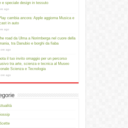
e e speciale design in tessuto
ore ago
lay cambia ancora: Apple aggiorna Musica e
ast in auto
ore ago
he road da Ulma a Norimberga nel cuore della
ania, tra Danubio e borghi da fiaba
 ore ago
ota il tuo invito omaggio per un percorso
usivo tra arte, scienza e tecnica al Museo
onale Scienza e Tecnologia
 ore ago
egorie
ttualità
Gossip
icette