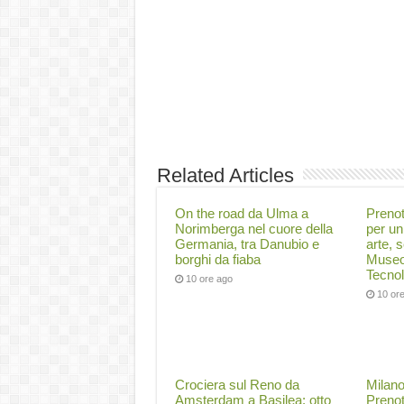
Related Articles
On the road da Ulma a
Prenot
Norimberga nel cuore della
per un
Germania, tra Danubio e
arte, 
borghi da fiaba
Museo
Tecnol
10 ore ago
10 or
Crociera sul Reno da
Milano
Amsterdam a Basilea: otto
Prenot