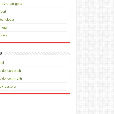
enza categoria
port
ecnologia
iaggi
ideo
a
edi
 dei contenuti
d dei commenti
dPress.org