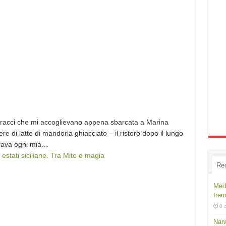
abbracci che mi accoglievano appena sbarcata a Marina
ere di latte di mandorla ghiacciato – il ristoro dopo il lungo
urava ogni mia…
 estati siciliane. Tra Mito e magia
Re
Medi
trem
8 
Narw