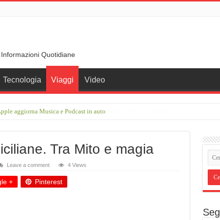
 Informazioni Quotidiane
Tecnologia
Viaggi
Video
pple aggiorna Musica e Podcast in auto
rimberga nel cuore della Germania, tra Danubio e borghi da fiaba
siciliane. Tra Mito e magia
Leave a comment
4 Views
le +
Pinterest
Seg