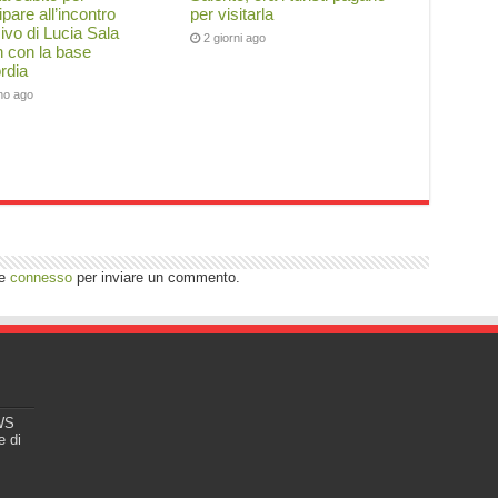
ipare all’incontro
per visitarla
ivo di Lucia Sala
2 giorni ago
 con la base
rdia
rno ago
re
connesso
per inviare un commento.
EWS
e di