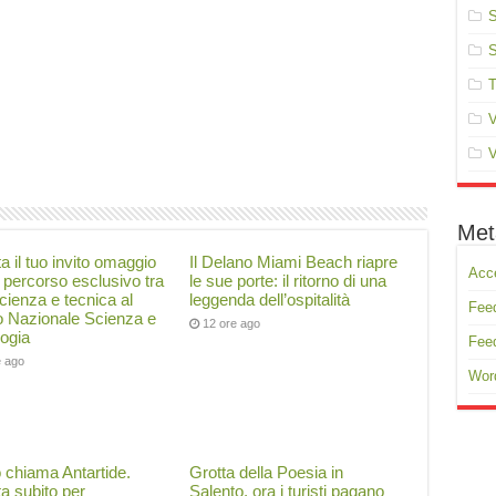
S
S
T
V
V
Met
a il tuo invito omaggio
Il Delano Miami Beach riapre
Acc
 percorso esclusivo tra
le sue porte: il ritorno di una
scienza e tecnica al
leggenda dell’ospitalità
Feed
 Nazionale Scienza e
12 ore ago
ogia
Fee
e ago
Wor
 chiama Antartide.
Grotta della Poesia in
a subito per
Salento, ora i turisti pagano