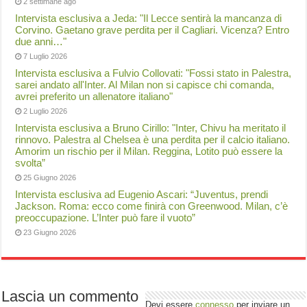
2 settimane ago
Intervista esclusiva a Jeda: "Il Lecce sentirà la mancanza di
Corvino. Gaetano grave perdita per il Cagliari. Vicenza? Entro
due anni…"
7 Luglio 2026
Intervista esclusiva a Fulvio Collovati: "Fossi stato in Palestra,
sarei andato all'Inter. Al Milan non si capisce chi comanda,
avrei preferito un allenatore italiano"
2 Luglio 2026
Intervista esclusiva a Bruno Cirillo: "Inter, Chivu ha meritato il
rinnovo. Palestra al Chelsea è una perdita per il calcio italiano.
Amorim un rischio per il Milan. Reggina, Lotito può essere la
svolta”
25 Giugno 2026
Intervista esclusiva ad Eugenio Ascari: “Juventus, prendi
Jackson. Roma: ecco come finirà con Greenwood. Milan, c’è
preoccupazione. L’Inter può fare il vuoto”
23 Giugno 2026
Lascia un commento
Devi essere
connesso
per inviare un